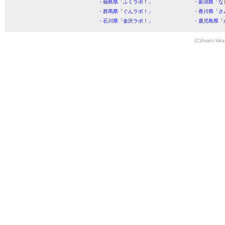
・福島県「ふくラボ！」
・新潟県「な
・群馬県「ぐんラボ！」
・香川県「さ
・石川県「金沢ラボ！」
・鹿児島県「
(C)Asahi kika