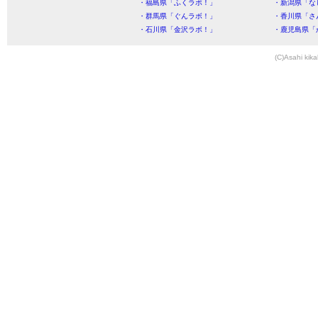
・福島県「ふくラボ！」
・新潟県「な
・群馬県「ぐんラボ！」
・香川県「さ
・石川県「金沢ラボ！」
・鹿児島県「
(C)Asahi kika