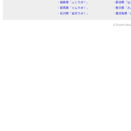
・福島県「ふくラボ！」
・新潟県「な
・群馬県「ぐんラボ！」
・香川県「さ
・石川県「金沢ラボ！」
・鹿児島県「
(C)Asahi kika