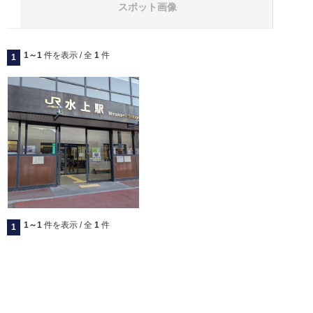
スポット画像
1～1
件を表示 / 全
1
件
1
1～1
件を表示 / 全
1
件
1