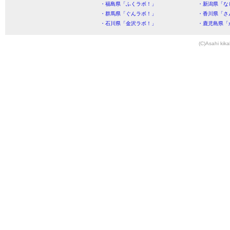
・福島県「ふくラボ！」
・新潟県「な
・群馬県「ぐんラボ！」
・香川県「さ
・石川県「金沢ラボ！」
・鹿児島県「
(C)Asahi kika