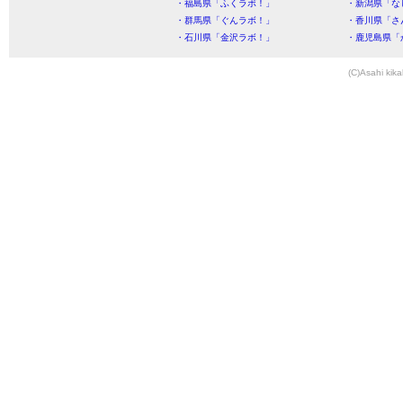
・福島県「ふくラボ！」
・新潟県「な
・群馬県「ぐんラボ！」
・香川県「さ
・石川県「金沢ラボ！」
・鹿児島県「
(C)Asahi kika