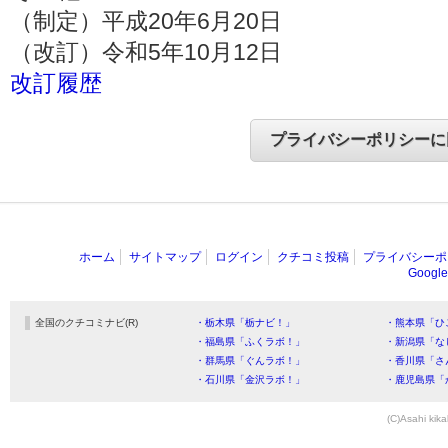
（制定）平成20年6月20日
（改訂）令和5年10月12日
改訂履歴
ホーム
サイトマップ
ログイン
クチコミ投稿
プライバシーポ
Goog
全国のクチコミナビ(R)
・栃木県「栃ナビ！」
・熊本県「ひ
・福島県「ふくラボ！」
・新潟県「な
・群馬県「ぐんラボ！」
・香川県「さ
・石川県「金沢ラボ！」
・鹿児島県「
(C)Asahi kika