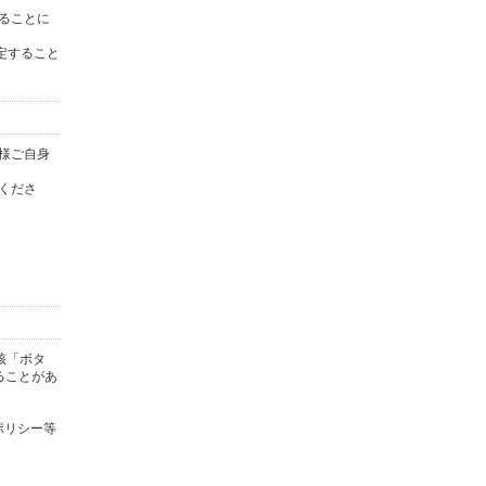
することに
定すること
皆様ご自身
意くださ
該「ボタ
ることがあ
ポリシー等