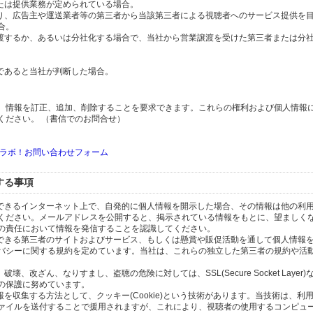
または提供業務が定められている場合。
より、広告主や運送業者等の第三者から当該第三者による視聴者へのサービス提供を
合。
譲渡するか、あるいは分社化する場合で、当社から営業譲渡を受けた第三者または分
であると当社が判断した場合。
、情報を訂正、追加、削除することを要求できます。これらの権利および個人情報
ください。 （書信でのお問合せ）
ラボ！お問い合わせフォーム
する事項
スできるインターネット上で、自発的に個人情報を開示した場合、その情報は他の利
ください。メールアドレスを公開すると、掲示されている情報をもとに、望ましく
の責任において情報を発信することを認識してください。
のできる第三者のサイトおよびサービス、もしくは懸賞や販促活動を通して個人情報
バシーに関する規約を定めています。当社は、これらの独立した第三者の規約や活
、改ざん、なりすまし、盗聴の危険に対しては、SSL(Secure Socket Layer
の保護に努めています。
を収集する方法として、クッキー(Cookie)という技術があります。当技術は、利
ァイルを送付することで援用されますが、これにより、視聴者の使用するコンピュ