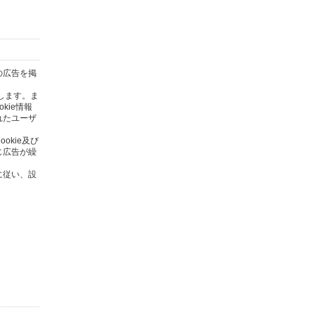
の広告を掲
します。ま
kie情報
れたユーザ
kie及び
じ広告が繰
に従い、設