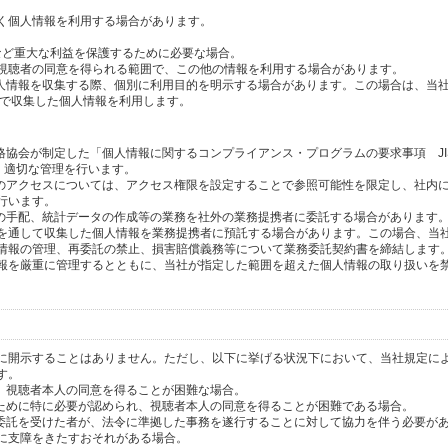
く個人情報を利用する場合があります。
産など重大な利益を保護するために必要な場合。
視聴者の同意を得られる範囲で、この他の情報を利用する場合があります。
個人情報を収集する際、個別に利用目的を明示する場合があります。この場合は、当
内で収集した個人情報を利用します。
格協会が制定した「個人情報に関するコンプライアンス・プログラムの要求事項 JI
し、適切な管理を行います。
へのアクセスについては、アクセス権限を設定することで参照可能性を限定し、社内
行います。
送の手配、統計データの作成等の業務を社外の業務提携者に委託する場合があります
を通して収集した個人情報を業務提携者に預託する場合があります。この場合、当
情報の管理、再委託の禁止、損害賠償義務等について業務委託契約書を締結します
報を厳重に管理するとともに、当社が指定した範囲を超えた個人情報の取り扱いを
に開示することはありません。ただし、以下に挙げる状況下において、当社規定に
す。
り、視聴者本人の同意を得ることが困難な場合。
のために特に必要が認められ、視聴者本人の同意を得ることが困難である場合。
の委託を受けた者が、法令に準拠した事務を遂行することに対して協力を伴う必要が
に支障をきたすおそれがある場合。