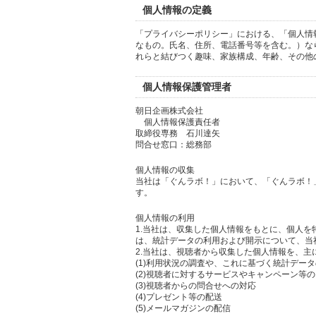
個人情報の定義
「プライバシーポリシー」における、「個人情
なもの。氏名、住所、電話番号等を含む。）な
れらと結びつく趣味、家族構成、年齢、その他
個人情報保護管理者
朝日企画株式会社
個人情報保護責任者
取締役専務 石川達矢
問合せ窓口：総務部
個人情報の収集
当社は「ぐんラボ！」において、「ぐんラボ！
す。
個人情報の利用
1.当社は、収集した個人情報をもとに、個人
は、統計データの利用および開示について、当
2.当社は、視聴者から収集した個人情報を、主
(1)利用状況の調査や、これに基づく統計デー
(2)視聴者に対するサービスやキャンペーン等
(3)視聴者からの問合せへの対応
(4)プレゼント等の配送
(5)メールマガジンの配信