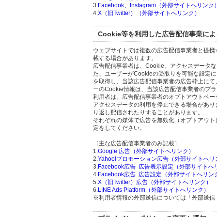
3.
Facebook、Instagram（外部サイトへリンク
4.
X（旧Twitter）（外部サイトへリンク）
Cookie等を利用した広告配信事業に
ウェブサイトでは複数の広告配信事業者と提携
載する場合があります。
広告配信事業者は、Cookie、アクセスデー
た、ユーザーがCookieの受取りを可能な設定
を取得し、当該広告配信事業者の広告枠上にて
ーのCookie情報は、当該広告配信事業者の
利用者は、広告配信事業者のオプトアウトページ
アクセスデータの利用を停止できる場合があり
り返し配信されたりすることがあります。
それぞれの媒体で広告を無効化（オプトアウト
定をしてください。
［主な広告配信事業者のみ記載］
1.
Google 広告（外部サイトへリンク）
2.
Yahoo!プロモーション広告（外部サイトへリ
3.
Facebook広告 広告表示設定（外部サイト
4.
Facebook広告 広告設定（外部サイトへリン
5.
X（旧Twitter）広告（外部サイトへリンク）
6.
LINE Ads Platform（外部サイトへリンク）
※利用者情報の外部送信については「外部送信