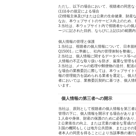
ただし、以下の場合において、視聴者の同意な
(1)法令の規定による場合
(2)情報主体及び/または公衆の生命健康、財
なお、本ウェブサイトのサービス向上のため、
3.当社は、本ウェブサイト内で視聴者からの
ージに記された目的、ならびに上記(1)の範囲
個人情報の管理と保護
1.当社は、視聴者の個人情報について、日本規
Q15001」に準拠し、社内の管理体制を整備
2.当社は、個人情報に関するデータベース等
人情報の不正な取り扱いを防ぎ、厳重な管理を
3.当社は、メールの処理や郵便物の送付、配
な場合の業務委託に際しては、本ウェブサイト
報の管理能力を認められる業者を選定し、個人
者においては、業務委託契約に基づき、個人情
います。
個人情報の第三者への開示
当社は、原則として視聴者の個人情報を第三者
管理の下に、個人情報を開示する場合がありま
1.人命や身体、財産の保護のために必要があ
2.公衆衛生の向上、または児童の健全な育成
3.国の機関もしくは地方公共団体、またはそ
者本人の同意を得ることにより当該事務の遂行