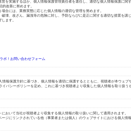
の教育を実施するほか、個人情報保護管理責任者を選任し、適切な個人情報保護に関
続的改善に努めます。
行う場合には、業務実態に応じた個人情報の適切な管理を努めます。
失、破壊、改ざん、漏洩等の危険に対し、予防ならびに是正に関する適切な措置を講
守します。
ラボ！お問い合わせフォーム
人情報保護方針に基づき、個人情報を適切に保護するとともに、視聴者が本ウェブ
ライバシーポリシーを定め、これに基づき視聴者より収集した個人情報を取り扱う
イトにおいて当社が視聴者より収集する個人情報の取り扱いに関して適用されます。
ブページにリンクされている他（事業者または個人）のウェブサイトにおける個人情