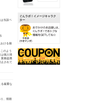
ぐんラボ！イメージキャラク
社は当該ペ
ター
S
における個
。このよう
社は個人情
。業務提携
禁止されて
よる厳重な
あり、視聴