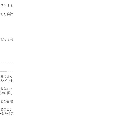
目的とする
社した会社
に関する苦
用者によっ
ないメッセ
を収集して
動等に関し
)などの合理
用者のコン
ータを特定