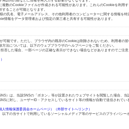
ト再訪問の際などに情報を再入力する必要がなくなります。
数のCookieファイルが作成される可能性があります。これらのCookieを利用
析することが可能となります。
の皆様の氏名、電子メールアドレス、その他利用者のコンピューターに関する情報を特
okie情報をデータ管理者および指定の第三者と共有する可能性があります。
とが可能です。ただし、ブラウザ内の既存のCookieは削除されないため、利用者の
除方法については、以下のウェブブラウザのヘルプページをご覧ください。
の受信を拒否した場合、一部ページの正確な表示ができない場合などがありますのでご注
ク）
）
）
SNS）は、当該SNSの「ボタン」等が設置されたウェブサイトを閲覧した場合、当
SNSに対し、ユーザーID・アクセスしているサイト等の情報が自動で送信されてい
（個人情報保護委員会ホームページ）（外部サイトへリンク）
、以下の当サイトで利用しているソーシャルメディア等のサービスのプライバシー