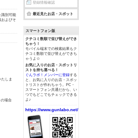
登録情報確認
最近見たお店・スポット
を識別可能
報およびそ
スマートフォン版
クチコミ数順で並び替えができ
ちゃう！
モバイル端末での検索結果もク
チコミ数順で並び替えができち
ゃうよ☆
お気に入りのお店・スポットリ
ストを持ち運べる！
ぐんラボ！メンバーに登録
する
いたしま
と、お気に入りのお店・スポッ
トリストが作れちゃう。PC・
スマートフォン共通だから、い
つでもどこでもチェックできる
よ♪
この場合
https://www.gunlabo.net/