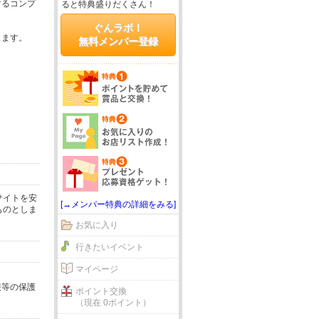
するコンプ
ると特典盛りだくさん！
ぐんラボ！
じます。
無料メンバー登録
サイトを安
[→メンバー特典の詳細をみる]
ものとしま
お気に入り
行きたいイベント
マイページ
報等の保護
ポイント交換
（現在 0ポイント）