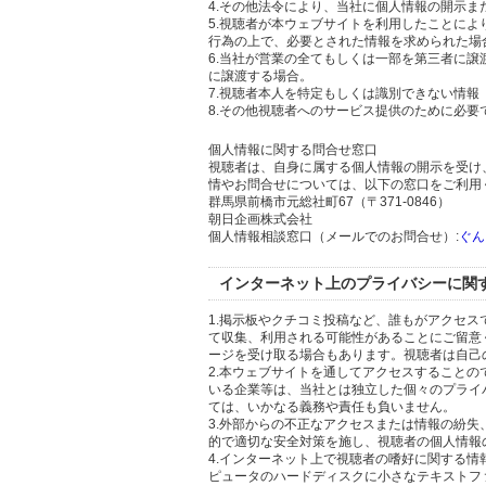
4.その他法令により、当社に個人情報の開示
5.視聴者が本ウェブサイトを利用したことに
行為の上で、必要とされた情報を求められた場
6.当社が営業の全てもしくは一部を第三者に
に譲渡する場合。
7.視聴者本人を特定もしくは識別できない情報
8.その他視聴者へのサービス提供のために必要
個人情報に関する問合せ窓口
視聴者は、自身に属する個人情報の開示を受け
情やお問合せについては、以下の窓口をご利用
群馬県前橋市元総社町67（〒371-0846）
朝日企画株式会社
個人情報相談窓口（メールでのお問合せ）:
ぐん
インターネット上のプライバシーに関
1.掲示板やクチコミ投稿など、誰もがアクセ
て収集、利用される可能性があることにご留意
ージを受け取る場合もあります。視聴者は自己
2.本ウェブサイトを通してアクセスすること
いる企業等は、当社とは独立した個々のプライ
ては、いかなる義務や責任も負いません。
3.外部からの不正なアクセスまたは情報の紛失、破壊
的で適切な安全対策を施し、視聴者の個人情報
4.インターネット上で視聴者の嗜好に関する情報
ピュータのハードディスクに小さなテキストフ