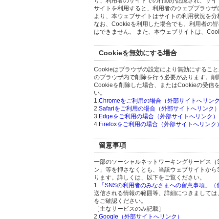
り、利用者のサイトでの行動が記憶され、サイ
サイトを利用すると、利用者のウェブブラウザに複
より、本ウェブサイトはサイトの利用状況を分
なお、Cookieを利用した場合でも、利用者
はできません。 また、本ウェブサイトは、Co
Cookieを無効にする場合
Cookieはブラウザの設定により無効にするこ
のブラウザ内で削除を行う必要があります。削
Cookieを削除した場合、またはCookie
い。
1.
Chromeをご利用の場合（外部サイトへリン
2.
Safariをご利用の場合（外部サイトへリンク
3.
Edgeをご利用の場合（外部サイトへリンク）
4.
Firefoxをご利用の場合（外部サイトへリンク
留意事項
一部のソーシャルネットワーキングサービス（
ン」等を押さなくとも、当該ウェブサイトから
ります。詳しくは、以下をご覧ください。
1.
「SNSの利用者のみなさまへの留意事項」
送信される情報の範囲等、詳細につきましては
をご確認ください。
［主なサービスのみ記載］
2.
Google（外部サイトへリンク）