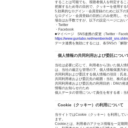
することは可能でも、視聴者個人を特定するこ
把握するため等の目的で、クッキーを使用する
5.効果的なログイン・会員登録のために以下
なログイン・会員登録の目的にのみ使用し、そ
場合はお手数ですが、以下の設定ページにおい
・Twitter
・Facebook
■マイページ SNS連携の変更（Twitter・Faceb
https://www.gunlabo.net/member/edit_sns.shtm
データ連携を無効にするには、各SNSの「解
個人情報の共同利用および委託につい
当社は必要に応じて、利用者から頂いた個人情
は、当社の厳正な管理の下、個人情報保護方針
共同利用および委託する個人情報の項目：氏名
共同利用者および委託先の範囲：当社、株式会社Hi
共同利用者および委託先の利用目的：DMの発
情報のお知らせのため
個人データの管理について責任を有する者：当
Cookie（クッキー）の利用について
当サイトではCookie（クッキー）を利用して
ます。
Cookieとは、利用者のアクセス情報を一定期