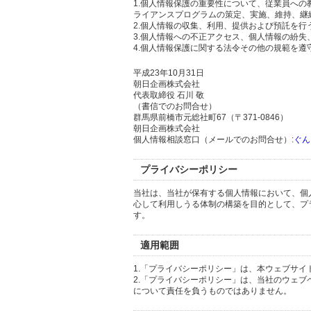
1.個人情報保護の重要性について、従業員へ
ライアンスプログラムの策定、実施、維持、継
2.個人情報の収集、利用、提供および預託を
3.個人情報への不正アクセス、個人情報の紛
4.個人情報保護に関する法令その他の規範を遵
平成23年10月31日
朝日企画株式会社
代表取締役 石川 敬
（書信でのお問合せ）
群馬県前橋市元総社町67（〒371-0846）
朝日企画株式会社
個人情報相談窓口（メールでのお問合せ）:
ぐん
プライバシーポリシー
当社は、当社が保有する個人情報において、個
心して利用しうる体制の構築を目的として、プ
す。
適用範囲
1.「プライバシーポリシー」は、本ウェブサ
2.「プライバシーポリシー」は、当社のウェ
について責任を負うものではありません。