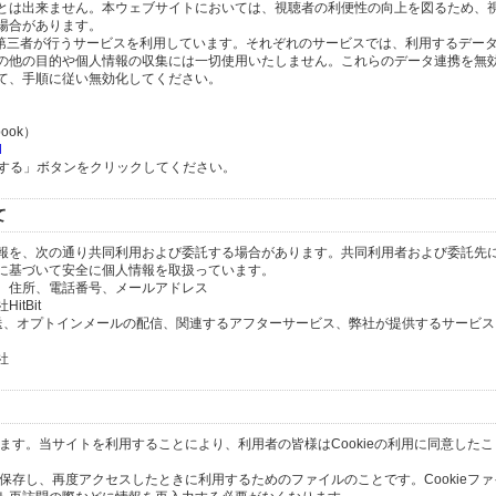
とは出来ません。本ウェブサイトにおいては、視聴者の利便性の向上を図るため、
場合があります。
の第三者が行うサービスを利用しています。それぞれのサービスでは、利用するデー
の他の目的や個人情報の収集には一切使用いたしません。これらのデータ連携を無
て、手順に従い無効化してください。
ook）
l
除する」ボタンをクリックしてください。
て
報を、次の通り共同利用および委託する場合があります。共同利用者および委託先
に基づいて安全に個人情報を取扱っています。
、住所、電話番号、メールアドレス
tBit
送、オプトインメールの配信、関連するアフターサービス、弊社が提供するサービス
社
います。当サイトを利用することにより、利用者の皆様はCookieの利用に同意した
間保存し、再度アクセスしたときに利用するためのファイルのことです。Cookieフ