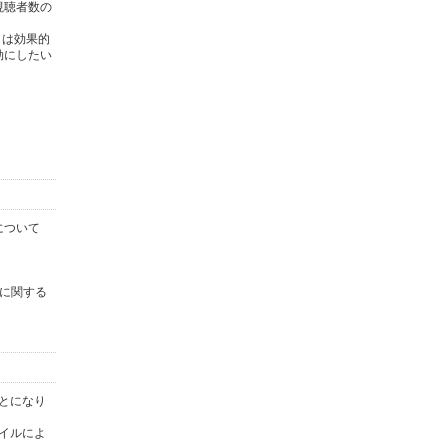
視聴者数の
タは効果的
効にしたい
について
に関する
ことになり
ァイルによ