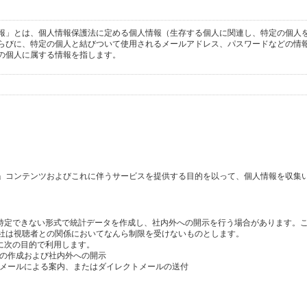
報」とは、個人情報保護法に定める個人情報（生存する個人に関連し、特定の個人
らびに、特定の個人と結びついて使用されるメールアドレス、パスワードなどの情
の個人に属する情報を指します。
」コンテンツおよびこれに伴うサービスを提供する目的を以って、個人情報を収集
を特定できない形式で統計データを作成し、社内外への開示を行う場合があります。
社は視聴者との関係においてなんら制限を受けないものとします。
に次の目的で利用します。
タの作成および社内外への開示
のメールによる案内、またはダイレクトメールの送付