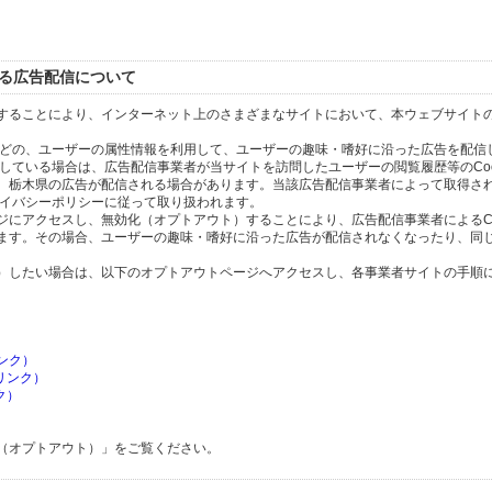
）
よる広告配信について
することにより、インターネット上のさまざまなサイトにおいて、本ウェブサイト
タなどの、ユーザーの属性情報を利用して、ユーザーの趣味・嗜好に沿った広告を配信
にしている場合は、広告配信事業者が当サイトを訪問したユーザーの閲覧履歴等のCoo
、栃木県の広告が配信される場合があります。当該広告配信事業者によって取得さ
プライバシーポリシーに従って取り扱われます。
にアクセスし、無効化（オプトアウト）することにより、広告配信事業者によるCoo
ます。その場合、ユーザーの趣味・嗜好に沿った広告が配信されなくなったり、同
）したい場合は、以下のオプトアウトページへアクセスし、各事業者サイトの手順
ンク）
へリンク）
ク）
（オプトアウト）」をご覧ください。