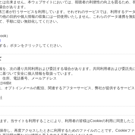
とは出来ません。本ウェブサイトにおいては、視聴者の利便性の向上を図るため、
場合があります。
の第三者が行うサービスを利用しています。それぞれのサービスでは、利用するデー
の他の目的や個人情報の収集には一切使用いたしません。これらのデータ連携を無
て、手順に従い無効化してください。
ook）
l
除する」ボタンをクリックしてください。
て
報を、次の通り共同利用および委託する場合があります。共同利用者および委託先
に基づいて安全に個人情報を取扱っています。
、住所、電話番号、メールアドレス
tBit
送、オプトインメールの配信、関連するアフターサービス、弊社が提供するサービス
社
います。当サイトを利用することにより、利用者の皆様はCookieの利用に同意した
間保存し、再度アクセスしたときに利用するためのファイルのことです。Cookieフ