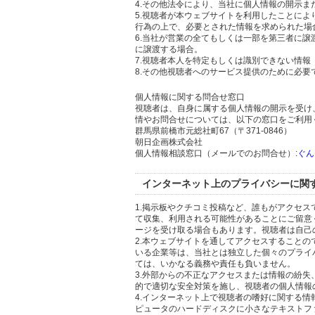
4.その他法令により、当社に個人情報の開示
5.視聴者が本ウェブサイトを利用したことに
行為の上で、必要とされた情報を求められた場
6.当社が営業の全てもしくは一部を第三者に
に譲渡する場合。
7.視聴者本人を特定もしくは識別できない情報
8.その他視聴者へのサービス提供のために必要
個人情報に関する問合せ窓口
視聴者は、自身に属する個人情報の開示を受け
情やお問合せについては、以下の窓口をご利用
群馬県前橋市元総社町67（〒371-0846）
朝日企画株式会社
個人情報相談窓口（メールでのお問合せ）:
ぐん
インターネット上のプライバシーに関
1.掲示板やクチコミ投稿など、誰もがアクセ
て収集、利用される可能性があることにご留意
ージを受け取る場合もあります。視聴者は自己
2.本ウェブサイトを通してアクセスすること
いる企業等は、当社とは独立した個々のプライ
ては、いかなる義務や責任も負いません。
3.外部からの不正なアクセスまたは情報の紛失、破壊
的で適切な安全対策を施し、視聴者の個人情報
4.インターネット上で視聴者の嗜好に関する情報
ピュータのハードディスクに小さなテキストフ