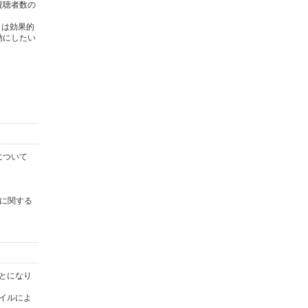
視聴者数の
タは効果的
効にしたい
について
に関する
ことになり
ァイルによ