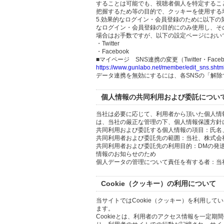
することは可能でも、視聴者個人を特定するこ
把握するため等の目的で、クッキーを使用する
5.効果的なログイン・会員登録のために以下
なログイン・会員登録の目的にのみ使用し、そ
場合はお手数ですが、以下の設定ページにおい
・Twitter
・Facebook
■マイページ SNS連携の変更（Twitter・Faceb
https://www.gunlabo.net/member/edit_sns.shtm
データ連携を無効にするには、各SNSの「解
個人情報の共同利用および委託につい
当社は必要に応じて、利用者から頂いた個人情
は、当社の厳正な管理の下、個人情報保護方針
共同利用および委託する個人情報の項目：氏名
共同利用者および委託先の範囲：当社、株式会社Hi
共同利用者および委託先の利用目的：DMの発
情報のお知らせのため
個人データの管理について責任を有する者：当
Cookie（クッキー）の利用について
当サイトではCookie（クッキー）を利用して
ます。
Cookieとは、利用者のアクセス情報を一定期