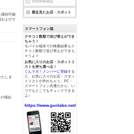
登録情報確認
最近見たお店・スポット
を識別可能
報およびそ
スマートフォン版
クチコミ数順で並び替えができ
ちゃう！
モバイル端末での検索結果もク
チコミ数順で並び替えができち
ゃうよ☆
お気に入りのお店・スポットリ
ストを持ち運べる！
ぐんラボ！メンバーに登録
する
と、お気に入りのお店・スポッ
いたしま
トリストが作れちゃう。PC・
スマートフォン共通だから、い
つでもどこでもチェックできる
よ♪
この場合
https://www.gunlabo.net/