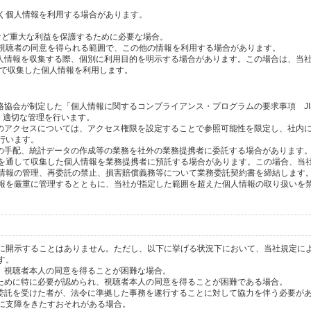
く個人情報を利用する場合があります。
産など重大な利益を保護するために必要な場合。
視聴者の同意を得られる範囲で、この他の情報を利用する場合があります。
個人情報を収集する際、個別に利用目的を明示する場合があります。この場合は、当
内で収集した個人情報を利用します。
格協会が制定した「個人情報に関するコンプライアンス・プログラムの要求事項 JI
し、適切な管理を行います。
へのアクセスについては、アクセス権限を設定することで参照可能性を限定し、社内
行います。
送の手配、統計データの作成等の業務を社外の業務提携者に委託する場合があります
を通して収集した個人情報を業務提携者に預託する場合があります。この場合、当
情報の管理、再委託の禁止、損害賠償義務等について業務委託契約書を締結します
報を厳重に管理するとともに、当社が指定した範囲を超えた個人情報の取り扱いを
に開示することはありません。ただし、以下に挙げる状況下において、当社規定に
す。
り、視聴者本人の同意を得ることが困難な場合。
のために特に必要が認められ、視聴者本人の同意を得ることが困難である場合。
の委託を受けた者が、法令に準拠した事務を遂行することに対して協力を伴う必要が
に支障をきたすおそれがある場合。