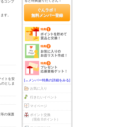
ると特典盛りだくさん！
するコンプ
ぐんラボ！
じます。
無料メンバー登録
サイトを安
[→メンバー特典の詳細をみる]
ものとしま
お気に入り
行きたいイベント
マイページ
報等の保護
ポイント交換
（現在 0ポイント）