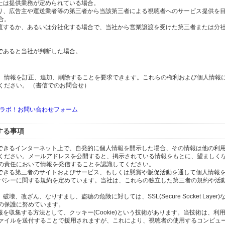
または提供業務が定められている場合。
より、広告主や運送業者等の第三者から当該第三者による視聴者へのサービス提供を
合。
譲渡するか、あるいは分社化する場合で、当社から営業譲渡を受けた第三者または分
であると当社が判断した場合。
、情報を訂正、追加、削除することを要求できます。これらの権利および個人情報
ください。 （書信でのお問合せ）
ラボ！お問い合わせフォーム
する事項
スできるインターネット上で、自発的に個人情報を開示した場合、その情報は他の利
ください。メールアドレスを公開すると、掲示されている情報をもとに、望ましく
の責任において情報を発信することを認識してください。
のできる第三者のサイトおよびサービス、もしくは懸賞や販促活動を通して個人情報
バシーに関する規約を定めています。当社は、これらの独立した第三者の規約や活
、改ざん、なりすまし、盗聴の危険に対しては、SSL(Secure Socket Layer
の保護に努めています。
を収集する方法として、クッキー(Cookie)という技術があります。当技術は、利
ァイルを送付することで援用されますが、これにより、視聴者の使用するコンピュ