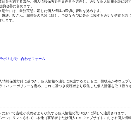
の教育を実施するほか、個人情報保護管理責任者を選任し、適切な個人情報保護に関
続的改善に努めます。
行う場合には、業務実態に応じた個人情報の適切な管理を努めます。
失、破壊、改ざん、漏洩等の危険に対し、予防ならびに是正に関する適切な措置を講
守します。
ラボ！お問い合わせフォーム
人情報保護方針に基づき、個人情報を適切に保護するとともに、視聴者が本ウェブ
ライバシーポリシーを定め、これに基づき視聴者より収集した個人情報を取り扱う
イトにおいて当社が視聴者より収集する個人情報の取り扱いに関して適用されます。
ブページにリンクされている他（事業者または個人）のウェブサイトにおける個人情