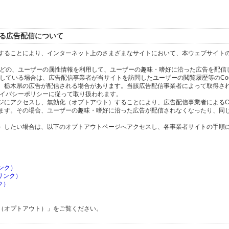
）
よる広告配信について
することにより、インターネット上のさまざまなサイトにおいて、本ウェブサイト
タなどの、ユーザーの属性情報を利用して、ユーザーの趣味・嗜好に沿った広告を配信
にしている場合は、広告配信事業者が当サイトを訪問したユーザーの閲覧履歴等のCoo
、栃木県の広告が配信される場合があります。当該広告配信事業者によって取得さ
プライバシーポリシーに従って取り扱われます。
にアクセスし、無効化（オプトアウト）することにより、広告配信事業者によるCoo
ます。その場合、ユーザーの趣味・嗜好に沿った広告が配信されなくなったり、同
）したい場合は、以下のオプトアウトページへアクセスし、各事業者サイトの手順
ンク）
へリンク）
ク）
（オプトアウト）」をご覧ください。