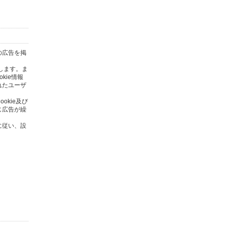
の広告を掲
します。ま
kie情報
れたユーザ
kie及び
じ広告が繰
に従い、設