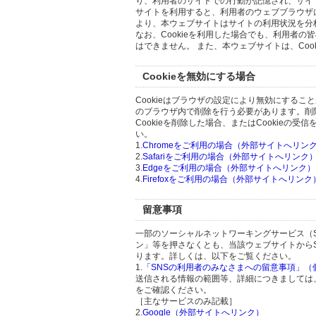
り、利用者のサイトでの行動が記憶され、サイ
サイトを利用すると、利用者のウェブブラウザに複
より、本ウェブサイトはサイトの利用状況を分
なお、Cookieを利用した場合でも、利用者
はできません。 また、本ウェブサイトは、Co
Cookieを無効にする場合
Cookieはブラウザの設定により無効にするこ
のブラウザ内で削除を行う必要があります。削
Cookieを削除した場合、またはCookie
い。
1.
Chromeをご利用の場合（外部サイトへリン
2.
Safariをご利用の場合（外部サイトへリンク
3.
Edgeをご利用の場合（外部サイトへリンク）
4.
Firefoxをご利用の場合（外部サイトへリンク
留意事項
一部のソーシャルネットワーキングサービス（
ン」等を押さなくとも、当該ウェブサイトから
ります。詳しくは、以下をご覧ください。
1.
「SNSの利用者のみなさまへの留意事項」
送信される情報の範囲等、詳細につきましては
をご確認ください。
［主なサービスのみ記載］
2.
Google（外部サイトへリンク）