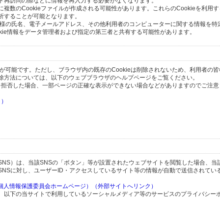
ト再訪問の際などに情報を再入力する必要がなくなります。
数のCookieファイルが作成される可能性があります。これらのCookieを利用
析することが可能となります。
の皆様の氏名、電子メールアドレス、その他利用者のコンピューターに関する情報を特
okie情報をデータ管理者および指定の第三者と共有する可能性があります。
とが可能です。ただし、ブラウザ内の既存のCookieは削除されないため、利用者の
除方法については、以下のウェブブラウザのヘルプページをご覧ください。
の受信を拒否した場合、一部ページの正確な表示ができない場合などがありますのでご注
ク）
）
）
SNS）は、当該SNSの「ボタン」等が設置されたウェブサイトを閲覧した場合、当
SNSに対し、ユーザーID・アクセスしているサイト等の情報が自動で送信されてい
（個人情報保護委員会ホームページ）（外部サイトへリンク）
、以下の当サイトで利用しているソーシャルメディア等のサービスのプライバシー