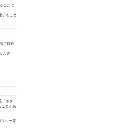
することに
定すること
皆様ご自身
意くださ
該「ボタ
ることがあ
ポリシー等