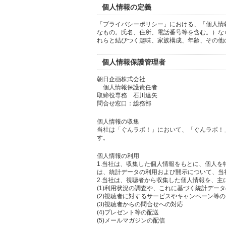
個人情報の定義
「プライバシーポリシー」における、「個人情
なもの。氏名、住所、電話番号等を含む。）な
れらと結びつく趣味、家族構成、年齢、その他
個人情報保護管理者
朝日企画株式会社
個人情報保護責任者
取締役専務 石川達矢
問合せ窓口：総務部
個人情報の収集
当社は「ぐんラボ！」において、「ぐんラボ！
す。
個人情報の利用
1.当社は、収集した個人情報をもとに、個人
は、統計データの利用および開示について、当
2.当社は、視聴者から収集した個人情報を、主
(1)利用状況の調査や、これに基づく統計デー
(2)視聴者に対するサービスやキャンペーン等
(3)視聴者からの問合せへの対応
(4)プレゼント等の配送
(5)メールマガジンの配信