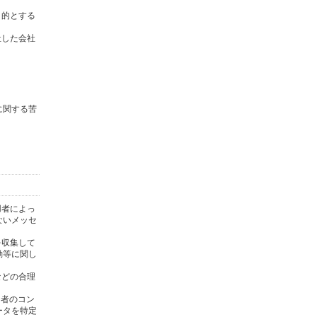
目的とする
社した会社
に関する苦
用者によっ
ないメッセ
を収集して
動等に関し
)などの合理
用者のコン
ータを特定