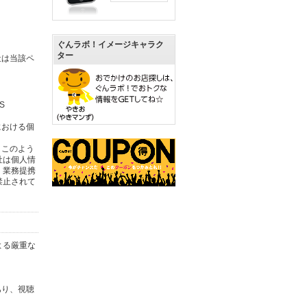
ぐんラボ！イメージキャラク
ター
社は当該ペ
S
における個
。このよう
社は個人情
。業務提携
禁止されて
よる厳重な
あり、視聴