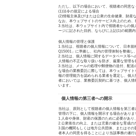
ただし、以下の場合において、視聴者の同意な
(1)法令の規定による場合
(2)情報主体及び/または公衆の生命健康、財
なお、本ウェブサイトのサービス向上のため、
3.当社は、本ウェブサイト内で視聴者からの
ージに記された目的、ならびに上記(1)の範囲
個人情報の管理と保護
1.当社は、視聴者の個人情報について、日本規
Q15001」に準拠し、社内の管理体制を整備
2.当社は、個人情報に関するデータベース等
人情報の不正な取り扱いを防ぎ、厳重な管理を
3.当社は、メールの処理や郵便物の送付、配
な場合の業務委託に際しては、本ウェブサイト
報の管理能力を認められる業者を選定し、個人
者においては、業務委託契約に基づき、個人情
います。
個人情報の第三者への開示
当社は、原則として視聴者の個人情報を第三者
管理の下に、個人情報を開示する場合がありま
1.人命や身体、財産の保護のために必要があ
2.公衆衛生の向上、または児童の健全な育成
3.国の機関もしくは地方公共団体、またはそ
者本人の同意を得ることにより当該事務の遂行