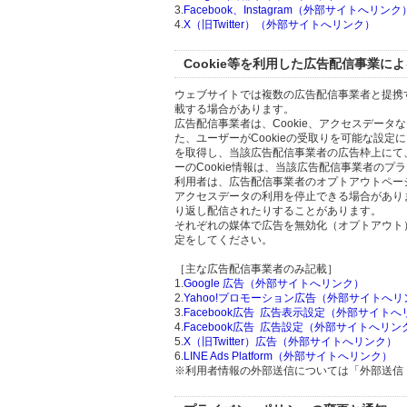
3.
Facebook、Instagram（外部サイトへリンク
4.
X（旧Twitter）（外部サイトへリンク）
Cookie等を利用した広告配信事業に
ウェブサイトでは複数の広告配信事業者と提携
載する場合があります。
広告配信事業者は、Cookie、アクセスデー
た、ユーザーがCookieの受取りを可能な設定
を取得し、当該広告配信事業者の広告枠上にて
ーのCookie情報は、当該広告配信事業者の
利用者は、広告配信事業者のオプトアウトページ
アクセスデータの利用を停止できる場合があり
り返し配信されたりすることがあります。
それぞれの媒体で広告を無効化（オプトアウト
定をしてください。
［主な広告配信事業者のみ記載］
1.
Google 広告（外部サイトへリンク）
2.
Yahoo!プロモーション広告（外部サイトへリ
3.
Facebook広告 広告表示設定（外部サイト
4.
Facebook広告 広告設定（外部サイトへリン
5.
X（旧Twitter）広告（外部サイトへリンク）
6.
LINE Ads Platform（外部サイトへリンク）
※利用者情報の外部送信については「外部送信