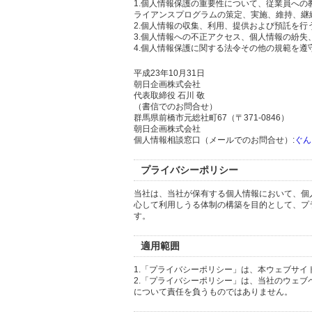
1.個人情報保護の重要性について、従業員へ
ライアンスプログラムの策定、実施、維持、継
2.個人情報の収集、利用、提供および預託を
3.個人情報への不正アクセス、個人情報の紛
4.個人情報保護に関する法令その他の規範を遵
平成23年10月31日
朝日企画株式会社
代表取締役 石川 敬
（書信でのお問合せ）
群馬県前橋市元総社町67（〒371-0846）
朝日企画株式会社
個人情報相談窓口（メールでのお問合せ）:
ぐん
プライバシーポリシー
当社は、当社が保有する個人情報において、個
心して利用しうる体制の構築を目的として、プ
す。
適用範囲
1.「プライバシーポリシー」は、本ウェブサ
2.「プライバシーポリシー」は、当社のウェ
について責任を負うものではありません。