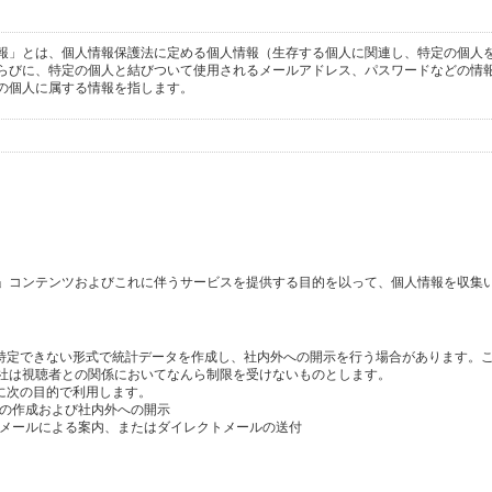
報」とは、個人情報保護法に定める個人情報（生存する個人に関連し、特定の個人
らびに、特定の個人と結びついて使用されるメールアドレス、パスワードなどの情
の個人に属する情報を指します。
」コンテンツおよびこれに伴うサービスを提供する目的を以って、個人情報を収集
を特定できない形式で統計データを作成し、社内外への開示を行う場合があります。
社は視聴者との関係においてなんら制限を受けないものとします。
に次の目的で利用します。
タの作成および社内外への開示
のメールによる案内、またはダイレクトメールの送付