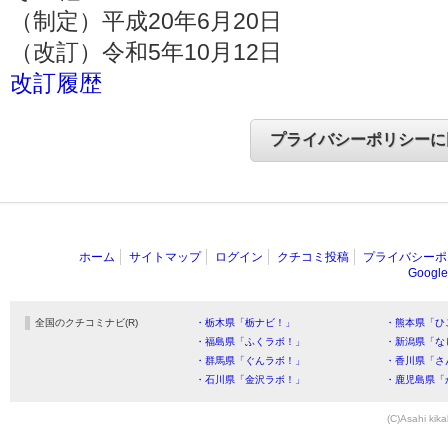
（制定）平成20年6月20日
（改訂）令和5年10月12日
改訂履歴
ホーム
サイトマップ
ログイン
クチコミ投稿
プライバシーポ
Goog
全国のクチコミナビ(R)
・栃木県「栃ナビ！」
・熊本県「ひ
・福島県「ふくラボ！」
・新潟県「な
・群馬県「ぐんラボ！」
・香川県「さ
・石川県「金沢ラボ！」
・鹿児島県「
(C)Asahi kika