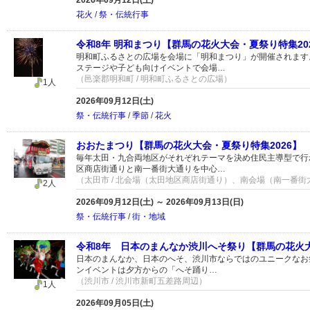
2026年09月12日(土)
花火
/
祭・伝統行事
令和8年 明和まつり【群馬の花火大会・夏祭り特集20
明和町ふるさとの広場を会場に「明和まつり」が開催されます
ステージや子ども向けイベントで会場…
（邑楽郡明和町 / 明和町ふるさとの広場）
1人
2026年09月12日(土)
祭・伝統行事
/
季節
/
花火
おおたまつり【群馬の花火大会・夏祭り特集2026】
毎年太田・九合両地区がそれぞれテーマを決め住民主導型で行
区商店街通りと南一番街大通りを中心…
（太田市 / 北会場（太田地区商店街通り）、南会場（南一番街
2人
2026年09月12日(土) ～ 2026年09月13日(日)
祭・伝統行事
/
街・地域
令和8年 日本のまんなか渋川へそ祭り【群馬の花火大
日本のまんなか、日本のへそ、渋川市ならではのユニークなお
ンイベントは夕方からの「へそ踊り…
（渋川市 / 渋川市新町五差路周辺）
1人
2026年09月05日(土)