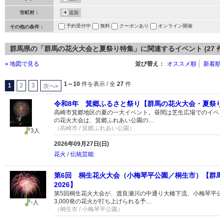
市町村：
追加
予約受付中
無料
クーポンあり
オンライン開催
その他の条件：
群馬県の「群馬の花火大会と夏祭り特集」に関連するイベント (27 件
» 地図で見る
並び替え：
オススメ順
新着
1～10
件を表示 / 全
27
件
1
2
3
次へ»
令和8年 箕郷ふるさと祭り【群馬の花火大会・夏祭り
高崎市箕郷地区の夏の一大イベント。昼間は芝生広場でのイベ
の花火大会は、箕郷ふれあい公園の…
（高崎市 / 箕郷ふれあい公園）
3人
2026年09月27日(日)
花火
/
伝統芸能
第6回 桐生花火大会（小梅琴平公園／桐生市）【群
2026】
第5回桐生花火大会が、渡良瀬川の中通り大橋下流、小梅琴平
3,000発の花火が打ち上げられる予…
-人
（桐生市 / 小梅琴平公園）