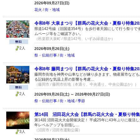
2026年09月27日(日)
花火
/
街・地域
令和8年 大泉まつり【群馬の花火大会・夏祭り特集20
県道142号線（旧国道354号）を歩行者天国にして行う祭りで
ムページ等をご確認下さい。
（邑楽郡大泉町 / 県道142号、いずみ緑道ほか）
2人
2026年09月26日(土)
祭・伝統行事
/
街・地域
令和8年 藤岡まつり【群馬の花火大会・夏祭り特集20
藤岡市街地を神輿や山車などが練り歩きます。物産展市なども
る記録的な気温上昇の影響を考慮…
（藤岡市 / 藤岡市街地（本通り、中央通り、中央公園ほか））
2人
2026年09月26日(土) ～ 2026年09月27日(日)
祭・伝統行事
/
街・地域
/
季節
第14回 沼田花火大会【群馬の花火大会・夏祭り特集2
第14回 沼田花火大会開催決定！ 平成25年に43年ぶりに復活
年レベルアップを目指し…
（沼田市 / 沼田市運動公園）
3人