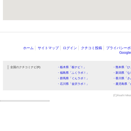
ホーム
サイトマップ
ログイン
クチコミ投稿
プライバシーポ
Goog
全国のクチコミナビ(R)
・栃木県「栃ナビ！」
・熊本県「ひ
・福島県「ふくラボ！」
・新潟県「な
・群馬県「ぐんラボ！」
・香川県「さ
・石川県「金沢ラボ！」
・鹿児島県「
(C)Asahi kika