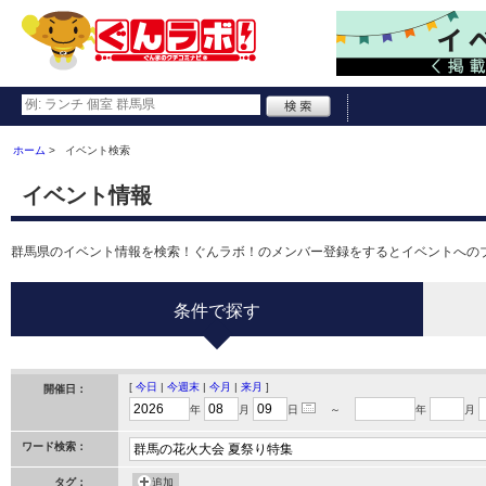
ホーム
イベント検索
イベント情報
群馬県のイベント情報を検索！ぐんラボ！のメンバー登録をするとイベントへの
条件で探す
[
今日
|
今週末
|
今月
|
来月
]
開催日：
年
月
日
～
年
月
ワード検索：
タグ：
追加