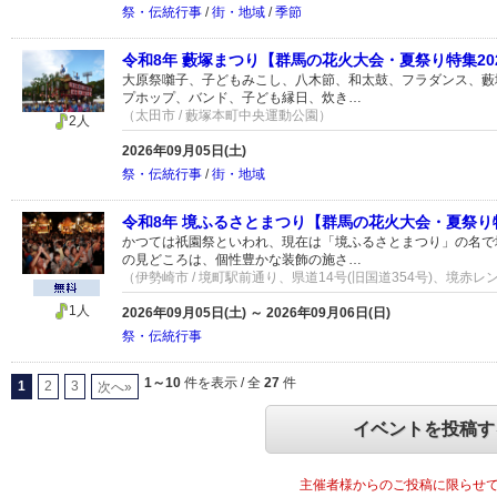
祭・伝統行事
/
街・地域
/
季節
令和8年 藪塚まつり【群馬の花火大会・夏祭り特集20
大原祭囃子、子どもみこし、八木節、和太鼓、フラダンス、藪
プホップ、バンド、子ども縁日、炊き…
（太田市 / 藪塚本町中央運動公園）
2人
2026年09月05日(土)
祭・伝統行事
/
街・地域
令和8年 境ふるさとまつり【群馬の花火大会・夏祭り特
かつては祇園祭といわれ、現在は「境ふるさとまつり」の名で
の見どころは、個性豊かな装飾の施さ…
（伊勢崎市 / 境町駅前通り、県道14号(旧国道354号)、境赤
1人
2026年09月05日(土) ～ 2026年09月06日(日)
祭・伝統行事
1～10
件を表示 / 全
27
件
1
2
3
次へ»
イベントを投稿す
主催者様からのご投稿に限らせ