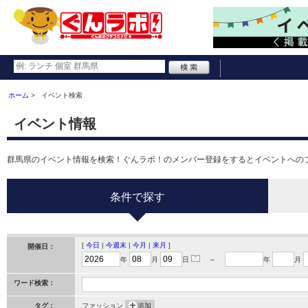
ホーム
イベント検索
イベント情報
群馬県のイベント情報を検索！ぐんラボ！のメンバー登録をするとイベントへの
条件で探す
[
今日
|
今週末
|
今月
|
来月
]
開催日：
年
月
日
～
年
月
ワード検索：
タグ：
ファッション
追加