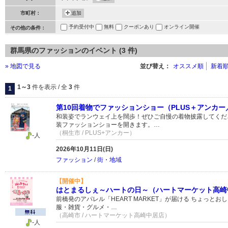
市町村：
追加
予約受付中
無料
クーポンあり
オンライン開催
その他の条件：
群馬県のファッションのイベント (3 件)
» 地図で見る
並び替え：
オススメ順
新着
1～3
件を表示 / 全
3
件
1
第10回着物でファッションショー（PLUS＋アンカー
和装姿でランウェイ上を闊歩！ぜひご自慢の着物披露してくださ
装ファッションショーを開きます。…
（桐生市 / PLUS+アンカー）
-人
2026年10月11日(日)
ファッション
/
街・地域
【開催中】
はとまるしぇ～ハートの日～（ハートマーケット高崎
前橋発のアパレル「HEART MARKET」が届ける ちょっとおし
服・雑貨・グルメ・…
（高崎市 / ハートマーケット高崎中居店）
-人