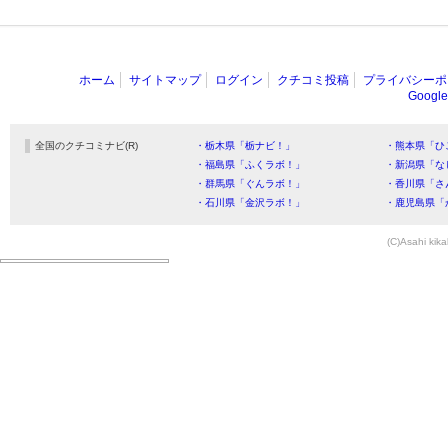
ホーム
サイトマップ
ログイン
クチコミ投稿
プライバシーポ
Goog
全国のクチコミナビ(R)
・栃木県「栃ナビ！」
・熊本県「ひ
・福島県「ふくラボ！」
・新潟県「な
・群馬県「ぐんラボ！」
・香川県「さ
・石川県「金沢ラボ！」
・鹿児島県「
(C)Asahi kika