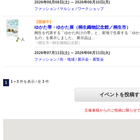
2026年08月08日(土) ～ 2026年08月10日(月)
ファッション
/
マルシェ
/
ワークショップ
【開催中】
ゆかた帯・ゆかた展（桐生織物記念館／桐生市）
桐生を代表する「ゆかた向けの帯」と、産地で生産する「ゆか
もの」を展示しました。 展示品は…
-人
（桐生市 / 桐生織物記念館）
2026年07月11日(土) ～ 2026年08月11日(火)
ファッション
/
街・地域
/
展示会・展覧会
1～3
件を表示 / 全
3
件
1
イベントを投稿す
主催者様からのご投稿に限らせ