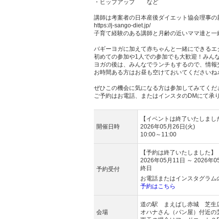
・ヒップアップ など
講師は考案者の日本産後ダイエット協会理事の
https://j-sango-diet.jp/
子育て経験のある講師と月齢の近いママ達と一
バギーヨガに加えて赤ちゃんと一緒にできるエ
初めての参加や1人での参加でも大歓迎！みん
ヨガの後は、みんなでランチもするので、情報
お時間ある方はお昼も空けておいてくださいね
ぜひこの機会に気になる方は参加してみてくだ
ご予約はお電話、またはインスタのDMにて承
【イベントは終了いたしまし
開催日時
2026年05月26日(火)
10:00～11:00
【予約は終了いたしました】
2026年05月11日 ～ 2026年
終日
予約受付
お電話またはインスタグラム
予約はこちら
道の駅 まえばし赤城 芝生
会場
オハナさん（パン屋）付近の