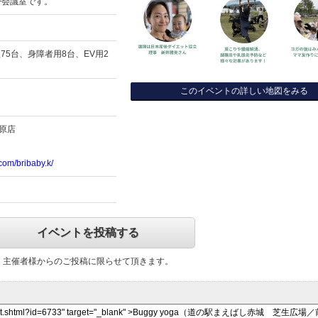
F会議室です。
型75台、身障者用8台、EV用2
このイベントの詳しい地図をみる
川原店
com/bribaby.k/
イベントを投稿する
主催者様からのご投稿に限らせて頂きます。