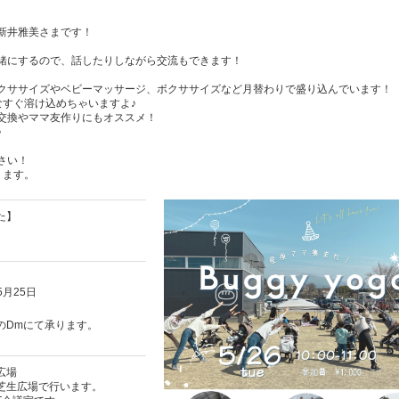
新井雅美さまです！
緒にするので、話したりしながら交流もできます！
クササイズやベビーマッサージ、ボクササイズなど月替わりで盛り込んでいます！
なすぐ溶け込めちゃいますよ♪
交換やママ友作りにもオススメ！
♪
さい！
ります。
た】
05月25日
のDmにて承ります。
広場
芝生広場で行います。