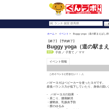
ホーム
イベント
Buggy yoga（道の駅まえば
【終了】
【予約終了】
Buggy yoga（道の
子供 ／ 子育て ／ ママ
イベント情報
このイベントに行きたい！：
-人
バギーヨガはベビーカーを使ったヨガです。
産後バランス力が低下していたり、身体の固い
- バギーヨガの効果 -
・肩こり、腰痛解消
・腱鞘炎、乳腺炎予防
・膣のゆるみ