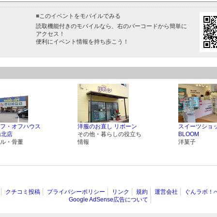
■
このイベントをモバイルでみる
読取機能付きのモバイルなら、右のバーコードから簡単に
アクセス！
便利にイベント情報を持ち歩こう！
フ・オフハウス
洋服のお直し リボーン
スイーツショ
橋北店
その他・暮らしの役立ち
BLOOM
ル・骨董
情報
洋菓子
クチコミ投稿
プライバシーポリシー
リンク
規約
運営会社
ぐんラボ！
Google AdSense広告について