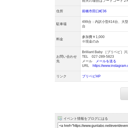
雨天の場合はフードコート２
住所
前橋市田口町36
499台：内訳小型414台、大
駐車場
台
参加費￥1,000
料金
※現金のみ
Brilliant Baby ［ブリベビ］
お問い合わせ
TEL 027-289-5823
先
メール
メールを送る
URL
https://www.instagram.
リンク
ブリベビHP
イベント情報をブログにはる