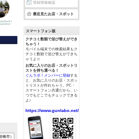
登録情報確認
最近見たお店・スポット
スマートフォン版
クチコミ数順で並び替えができ
ちゃう！
モバイル端末での検索結果もク
チコミ数順で並び替えができち
ゃうよ☆
お気に入りのお店・スポットリ
ストを持ち運べる！
ぐんラボ！メンバーに登録
する
と、お気に入りのお店・スポッ
トリストが作れちゃう。PC・
スマートフォン共通だから、い
つでもどこでもチェックできる
よ♪
https://www.gunlabo.net/