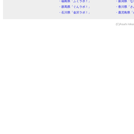
・福島県「ふくラボ！」
・新潟県「な
・群馬県「ぐんラボ！」
・香川県「さ
・石川県「金沢ラボ！」
・鹿児島県「
(C)Asahi kika