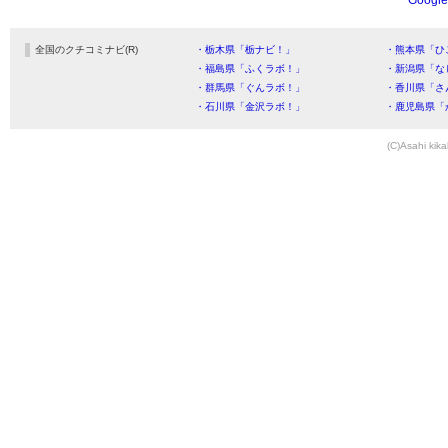
Goog
全国のクチコミナビ(R)
・栃木県「栃ナビ！」
・熊本県「ひ
・福島県「ふくラボ！」
・新潟県「な
・群馬県「ぐんラボ！」
・香川県「さ
・石川県「金沢ラボ！」
・鹿児島県「
(C)Asahi kika