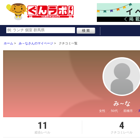
ホーム
み～なさんのマイページ
クチコミ一覧
み～な
女性
50代
前橋市
11
4
総合レベル
クチコミレベル