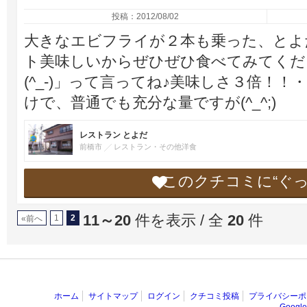
投稿：2012/08/02
大きなエビフライが２本も乗った、とよ
ト美味しいからぜひぜひ食べてみてくださ
(^_-)」って言ってね♪美味しさ３倍！
けで、普通でも充分な量ですが(^_^;)
レストラン とよだ
前橋市
レストラン・その他洋食
このクチコミに“ぐ
11～20
件を表示 / 全
20
件
1
2
«前へ
ホーム
サイトマップ
ログイン
クチコミ投稿
プライバシーポ