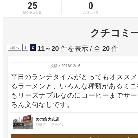
25
0
総クチコミ数
お気に入り
クチコミ
11～20
件を表示 / 全
20
件
1
2
«前へ
投稿：2016/12/16
平日のランチタイムがとってもオススメ
るラーメンと、いろんな種類があるミニ
もリーズナブルなのにコーヒーまでサー
ろん文句なしです。
めの娘 大友店
前橋市
ラーメン