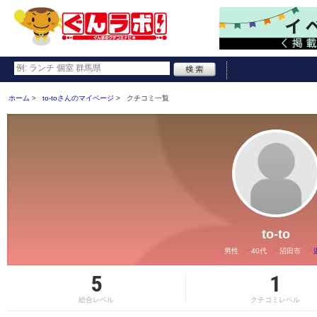
ホーム
to-toさんのマイページ
クチコミ一覧
to-to
男性
40代
沼田市
5
1
総合レベル
クチコミレベル