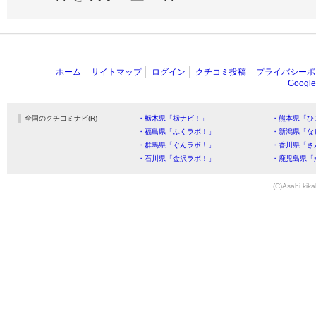
ホーム
サイトマップ
ログイン
クチコミ投稿
プライバシーポ
Goog
全国のクチコミナビ(R)
・栃木県「栃ナビ！」
・熊本県「ひ
・福島県「ふくラボ！」
・新潟県「な
・群馬県「ぐんラボ！」
・香川県「さ
・石川県「金沢ラボ！」
・鹿児島県「
(C)Asahi kika