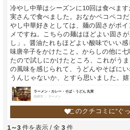
冷やし中華はシーズンに10回は食べま
実さんで食べました。おなかペコペコだ
やし中華好きとしては、麺の固さがポイ
メですね。こちらの麺はほどよい固さが
し」。醤油たれもほどよい酸味でいい感
味唐辛子をかけたこと。からしの他に七
たので試しにかけたところ、これがうま
の風味を感じられて、うどんやそばにい
うんじゃないか、とすら思いました。嬉
ラーメン・カレー・そば・うどん 丸実
高崎市
ラーメン
このクチコミに“ぐ
1～3
件を表示 / 全
3
件