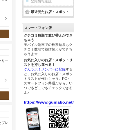
登録情報確認
最近見たお店・スポット
スマートフォン版
クチコミ数順で並び替えができ
ちゃう！
モバイル端末での検索結果もク
チコミ数順で並び替えができち
ゃうよ☆
お気に入りのお店・スポットリ
クリー
ストを持ち運べる！
ぐんラボ！メンバーに登録
する
と、お気に入りのお店・スポッ
トリストが作れちゃう。PC・
スマートフォン共通だから、い
つでもどこでもチェックできる
よ♪
https://www.gunlabo.net/
たプレ