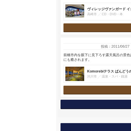
ヴィレッジヴァンガード 
高崎市
CD・DVD・本
投稿：2011/06/27
前橋市内を眼下に見下ろす露天風呂の景色
にも癒されます。
Komorebiテラス ばんど
渋川市
温泉・スパ・銭湯