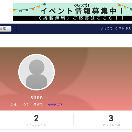
ようこそ！
ゲスト
さん
shen
男性
40代
前橋市
かかあ天下
2
3
クチコミレベル
“ぐっ”とレベル