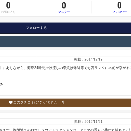
0
0
0
お気に入り
マスター
フォロワー
フォローする
掲載：2014/12/19
中にありながら、源泉24時間掛け流しの泉質は雑誌等でも高ランクに名前が挙がる
ゆ
4
このクチコミに“ぐっ”ときた
掲載：2012/11/21
きます。陶盤浴でのロウリュウアトラクションは、アロマの香りと共に気持ちよく