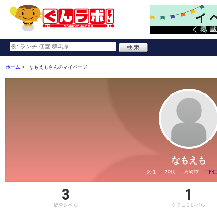
ホーム
なもえもさんのマイページ
なもえも
女性
30代
高崎市
下仁
3
1
総合レベル
クチコミレベル