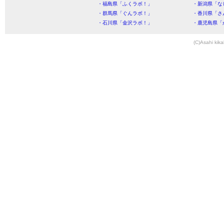
・福島県「ふくラボ！」
・新潟県「な
・群馬県「ぐんラボ！」
・香川県「さ
・石川県「金沢ラボ！」
・鹿児島県「
(C)Asahi kika