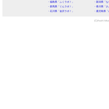
・福島県「ふくラボ！」
・新潟県「な
・群馬県「ぐんラボ！」
・香川県「さ
・石川県「金沢ラボ！」
・鹿児島県「
(C)Asahi kika