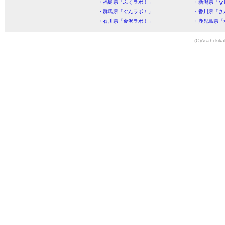
・福島県「ふくラボ！」
・新潟県「な
・群馬県「ぐんラボ！」
・香川県「さ
・石川県「金沢ラボ！」
・鹿児島県「
(C)Asahi kika