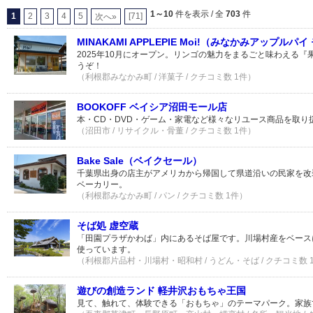
1～10
件を表示 / 全
703
件
1
2
3
4
5
[71]
次へ»
MINAKAMI APPLEPIE Moi!（みなかみアップルパイ
2025年10月にオープン。リンゴの魅力をまるごと味わえる
うぞ！
（利根郡みなかみ町 / 洋菓子 / クチコミ数 1件）
BOOKOFF ベイシア沼田モール店
本・CD・DVD・ゲーム・家電など様々なリユース商品を取り
（沼田市 / リサイクル・骨董 / クチコミ数 1件）
Bake Sale（ベイクセール）
千葉県出身の店主がアメリカから帰国して県道沿いの民家を改装
ベーカリー。
（利根郡みなかみ町 / パン / クチコミ数 1件）
そば処 虚空蔵
「田園プラザかわば」内にあるそば屋です。川場村産をベース
使っています。
（利根郡片品村・川場村・昭和村 / うどん・そば / クチコミ数 
遊びの創造ランド 軽井沢おもちゃ王国
見て、触れて、体験できる「おもちゃ」のテーマパーク。家族