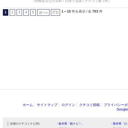
（利根郡みなかみ町 / 日帰り温泉 / クチコミ数 1件）
1～10
件を表示 / 全
703
件
1
2
3
4
5
[71]
次へ»
ホーム
サイトマップ
ログイン
クチコミ投稿
プライバシーポ
Goog
全国のクチコミナビ(R)
・栃木県「栃ナビ！」
・熊本県「ひ