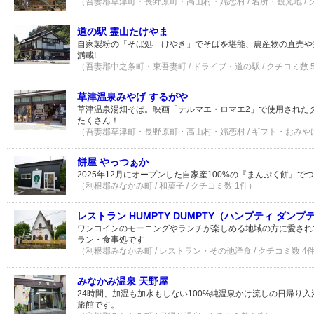
（吾妻郡草津町・長野原町・高山村・嬬恋村 / 名所・観光地 / 
道の駅 霊山たけやま
自家製粉の「そば処 けやき」でそばを堪能、農産物の直売や
満載!
（吾妻郡中之条町・東吾妻町 / ドライブ・道の駅 / クチコミ数 
草津温泉みやげ するがや
草津温泉湯畑そば。映画「テルマエ・ロマエ2」で使用された
たくさん！
（吾妻郡草津町・長野原町・高山村・嬬恋村 / ギフト・おみやげ・
餅屋 やっつぁか
2025年12月にオープンした自家産100%の『まんぷく餅』で
（利根郡みなかみ町 / 和菓子 / クチコミ数 1件）
レストラン HUMPTY DUMPTY（ハンプティ ダンプ
ワンコインのモーニングやランチが楽しめる地域の方に愛され
ラン・食事処です
（利根郡みなかみ町 / レストラン・その他洋食 / クチコミ数 4
みなかみ温泉 天野屋
24時間、加温も加水もしない100%純温泉かけ流しの日帰り
旅館です。