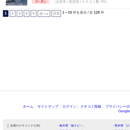
（太田市 / 美容室 / クチコミ数 7件）
1～10
件を表示 / 全
129
件
1
2
3
4
5
[13]
次へ»
ホーム
サイトマップ
ログイン
クチコミ投稿
プライバシーポ
Goog
全国のクチコミナビ(R)
・栃木県「栃ナビ！」
・熊本県「ひ