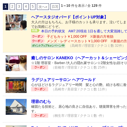
1～10
件を表示 / 全
129
件
1
2
3
4
5
[13]
次へ»
ヘアースタジオバード【ポイントUP対象】
大人の方はもちろん、お子様のカットも承ります。泣いてしま
でお気軽にどうぞ。
本日の予約状況 AM7:20現在 1日を通して大変混雑してお
子どもカット￥1,000 OFF ※新規の方有効
メンズ・レディースカット￥1,000 OFF ※新規の方有
（高崎市 / 理容室 / クチコミ数 32件）
癒しのサロン KANEKO（ヘアーカット＆シェービン
☆1階 理容室・Barber /大人の隠れ家サロン☆2階女性/お
（前橋市 / 理容室 / クチコミ数 25件）
ラグジュアリーサロン ヘアワールド
心がほどけるラグジュアリー時間 髪と心の艶、続ける程に進
（高崎市 / 美容室 / クチコミ数 11件）
理容のむら
確固たる技術と、居心地の良さに自信あり。聴覚障害を持った
す。
（桐生市 / 理容室 / クチコミ数 -件）