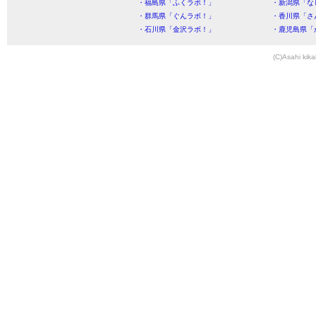
・福島県「ふくラボ！」
・新潟県「な
・群馬県「ぐんラボ！」
・香川県「さ
・石川県「金沢ラボ！」
・鹿児島県「
(C)Asahi kika