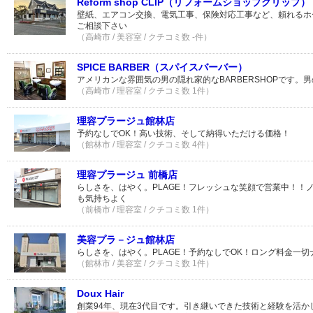
Reform shop CLIP（リフォームショップクリップ）
壁紙、エアコン交換、電気工事、保険対応工事など、頼れるホ
ご相談下さい
（高崎市 / 美容室 / クチコミ数 -件）
SPICE BARBER（スパイスバーバー）
アメリカンな雰囲気の男の隠れ家的なBARBERSHOPです。男
（高崎市 / 理容室 / クチコミ数 1件）
理容プラージュ館林店
予約なしでOK！高い技術、そして納得いただける価格！
（館林市 / 理容室 / クチコミ数 4件）
理容プラージュ 前橋店
らしさを、はやく。PLAGE！フレッシュな笑顔で営業中！！
も気持ちよく
（前橋市 / 理容室 / クチコミ数 1件）
美容プラ－ジュ館林店
らしさを、はやく。PLAGE！予約なしでOK！ロング料金一切
（館林市 / 美容室 / クチコミ数 1件）
Doux Hair
創業94年、現在3代目です。引き継いできた技術と経験を活か