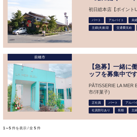
初日総本店【ポイントU
パート
アルバイト
未経
主婦(夫)歓迎
交通費支給
前橋市
【急募】一緒に
ッフを募集中で
PÂTISSERIE LA 
市/洋菓子)
正社員
パート
アルバ
社員割引あり
長期
主婦
1～5
件を表示 / 全
5
件