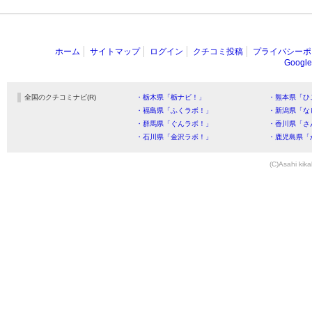
ホーム
サイトマップ
ログイン
クチコミ投稿
プライバシーポ
Goog
全国のクチコミナビ(R)
・栃木県「栃ナビ！」
・熊本県「ひ
・福島県「ふくラボ！」
・新潟県「な
・群馬県「ぐんラボ！」
・香川県「さ
・石川県「金沢ラボ！」
・鹿児島県「
(C)Asahi kika