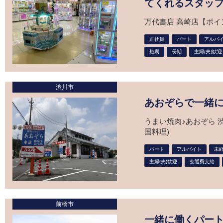
てくれるスタッ
万代書店 高崎店【ポイ
正社員
パート
アルバ
短期
長期
主婦(夫)歓迎
渋川市
あおぞらで一緒
うまい焼肉♪あおぞら 
国料理)
パート
アルバイト
未経
主婦(夫)歓迎
交通費支給
前橋市
一緒に働くパー