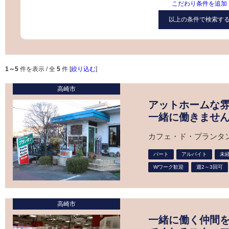
こだわり条件を追加
1～5
件を表示 / 全
5
件
[
絞り込む
]
高崎市
アットホームな
一緒に働きませ
カフェ・ド・プランタン
パート
アルバイト
未経
Wワーク歓迎
週2～3回可
高崎市
一緒に働く仲間