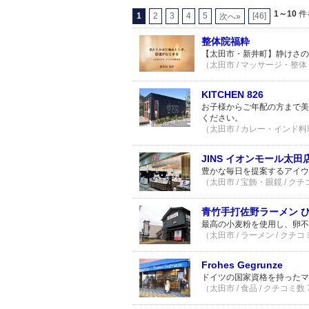
1～10
件
1
2
3
4
5
[46]
次へ»
整体院福粋
【太田市・新井町】静けさの
（太田市 / マッサージ・整体 
KITCHEN 826
お子様からご年配の方まで美
ください。
（太田市 / カレー・インド料理
JINS イオンモール太田
豊かな毎日を提案するアイウ
（太田市 / 宝飾・眼鏡 / クチ
青竹手打佐野ラーメン 
最高の小麦粉を使用し、卵不
（太田市 / ラーメン / クチコ
Frohes Gegrunze
ドイツの国家資格を持ったマ
（太田市 / 食品 / クチコミ数