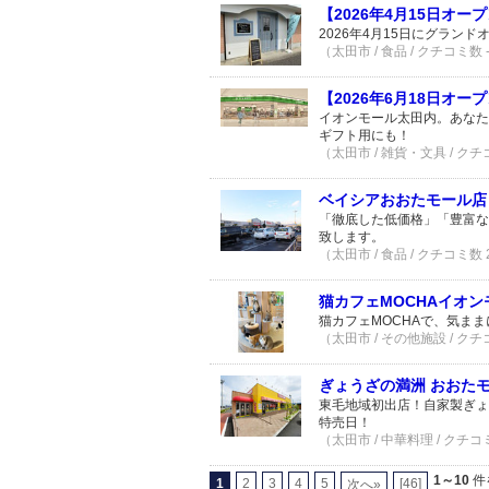
【2026年4月15日オープ
2026年4月15日にグラン
（太田市 / 食品 / クチコミ数 
【2026年6月18日オ
イオンモール太田内。あなた
ギフト用にも！
（太田市 / 雑貨・文具 / クチ
ベイシアおおたモール店
「徹底した低価格」「豊富な
致します。
（太田市 / 食品 / クチコミ数
猫カフェMOCHAイオ
猫カフェMOCHAで、気ま
（太田市 / その他施設 / クチ
ぎょうざの満洲 おおた
東毛地域初出店！自家製ぎょ
特売日！
（太田市 / 中華料理 / クチコ
1～10
件
1
2
3
4
5
[46]
次へ»