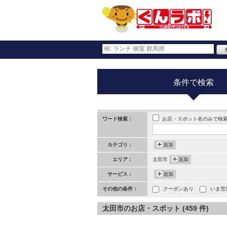
条件で検索
お店・スポット名のみで検
ワード検索：
カテゴリ：
追加
エリア：
太田市
追加
サービス：
追加
その他の条件：
クーポンあり
いま営
太田市のお店・スポット (459 件)