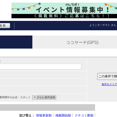
ようこそ！
ゲスト
さん
ココサーチ(GPS)
索
条件をクリ
業時間中のお店・スポット
さらに条件追加
並び替え：
情報更新順
掲載開始順
クチコミ数順