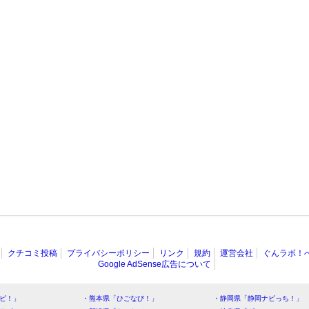
クチコミ投稿
プライバシーポリシー
リンク
規約
運営会社
ぐんラボ！
Google AdSense広告について
ビ！」
・熊本県「ひごなび！」
・静岡県「静岡ナビっち！」