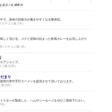
を表示 / 全
459
件
中で、身体の回復力が働きやすくなる整体院。
/ クチコミ数 1件）
味しく頂ける、コクと旨味の詰まった欧風カレーをお召し上がり
 / クチコミ数 -件）
店
エアショップ。
コミ数 22件）
ひだまり
使用の青竹手打ラーメンを提供させて頂いております。
ミ数 9件）
イスターが製造した、ハムやソーセージをぜひご賞味下ださい。
 7件）