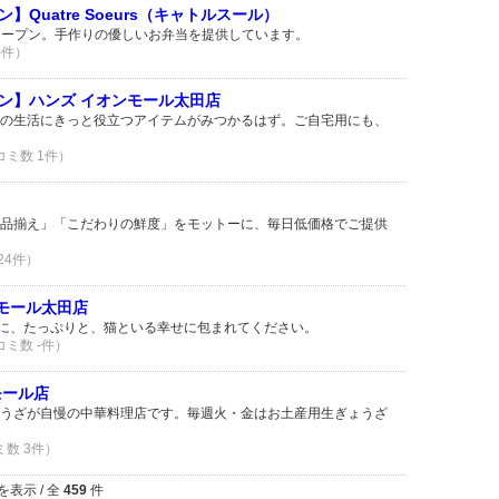
ン】Quatre Soeurs（キャトルスール）
ドオープン。手作りの優しいお弁当を提供しています。
-件）
ープン】ハンズ イオンモール太田店
の生活にきっと役立つアイテムがみつかるはず。ご自宅用にも、
コミ数 1件）
品揃え」「こだわりの鮮度」をモットーに、毎日低価格でご提供
 24件）
ンモール太田店
まに、たっぷりと、猫といる幸せに包まれてください。
コミ数 -件）
モール店
うざが自慢の中華料理店です。毎週火・金はお土産用生ぎょうざ
ミ数 3件）
を表示 / 全
459
件