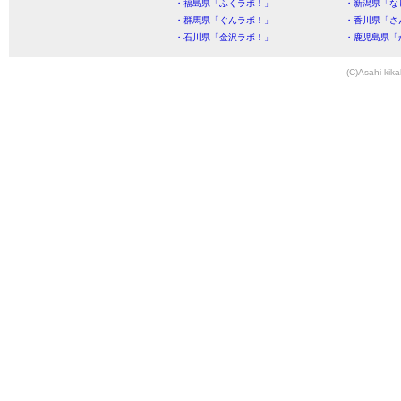
・福島県「ふくラボ！」
・新潟県「な
・群馬県「ぐんラボ！」
・香川県「さ
・石川県「金沢ラボ！」
・鹿児島県「
(C)Asahi kika