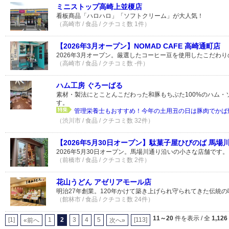
ミニストップ高崎上並榎店
看板商品「ハロハロ」「ソフトクリーム」が大人気！
（高崎市 / 食品 / クチコミ数 1件）
【2026年3月オープン】NOMAD CAFE 高崎通町店
2026年3月オープン。厳選したコーヒー豆を使用したこだわ
（高崎市 / 食品 / クチコミ数 -件）
ハム工房 ぐろーばる
素材・製法にとことんこだわった和豚もちぶた100%のハム・
す。
管理栄養士もおすすめ！今年の土用丑の日は豚肉でかば
（渋川市 / 食品 / クチコミ数 32件）
【2026年5月30日オープン】駄菓子屋ひびのば 馬場
2026年5月30日オープン。馬場川通り沿いの小さな店舗です。
（前橋市 / 食品 / クチコミ数 2件）
花山うどん アゼリアモール店
明治27年創業。120年かけて築き上げられ守られてきた伝統
（館林市 / 食品 / クチコミ数 24件）
11～20
件を表示 / 全
1,126
[1]
1
2
3
4
5
[113]
«前へ
次へ»