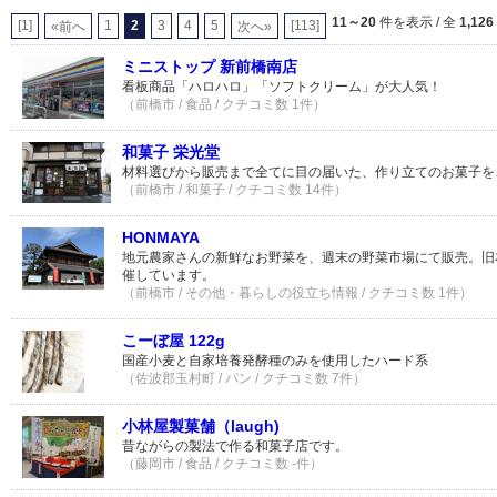
11～20
件を表示 / 全
1,126
[1]
1
2
3
4
5
[113]
«前へ
次へ»
ミニストップ 新前橋南店
看板商品「ハロハロ」「ソフトクリーム」が大人気！
（前橋市 / 食品 / クチコミ数 1件）
和菓子 栄光堂
材料選びから販売まで全てに目の届いた、作り立てのお菓子を
（前橋市 / 和菓子 / クチコミ数 14件）
HONMAYA
地元農家さんの新鮮なお野菜を、週末の野菜市場にて販売。旧
催しています。
（前橋市 / その他・暮らしの役立ち情報 / クチコミ数 1件）
こーぼ屋 122g
国産小麦と自家培養発酵種のみを使用したハード系
（佐波郡玉村町 / パン / クチコミ数 7件）
小林屋製菓舗（laugh)
昔ながらの製法で作る和菓子店です。
（藤岡市 / 食品 / クチコミ数 -件）