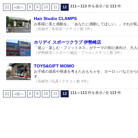
111～113
件を表示 / 全
113
件
[1]
8
9
10
11
12
«前へ
Hair Studio CLAMPS
お客様に美と感動を。「あなたに感動してほしい。」それが私
（前橋市 / 美容室 / クチコミ数 2件）
ホリデイ スポーツクラブ 伊勢崎店
「遊ぶ・楽しむ・フィットネス」がテーマの初心者向け、大人
（伊勢崎市 / スポーツ施設・プール / クチコミ数 3件）
TOYS&GIFT MOMO
お子様の成長や発達を考えたおもちゃを、ヨーロッパなどから
す。
（高崎市 / 玩具 / クチコミ数 4件）
111～113
件を表示 / 全
113
件
[1]
8
9
10
11
12
«前へ