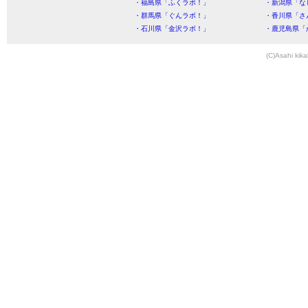
・福島県「ふくラボ！」
・新潟県「な
・群馬県「ぐんラボ！」
・香川県「さ
・石川県「金沢ラボ！」
・鹿児島県「
(C)Asahi kika