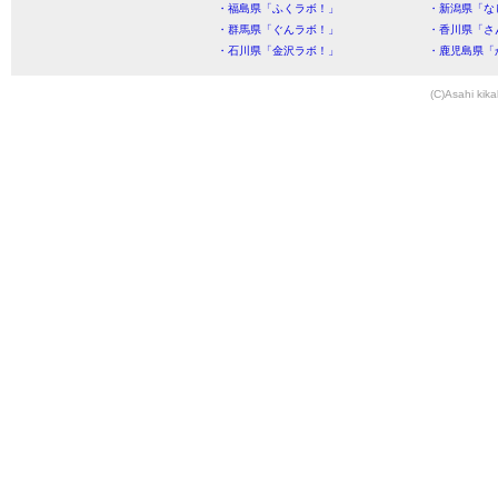
・福島県「ふくラボ！」
・新潟県「な
・群馬県「ぐんラボ！」
・香川県「さ
・石川県「金沢ラボ！」
・鹿児島県「
(C)Asahi kika