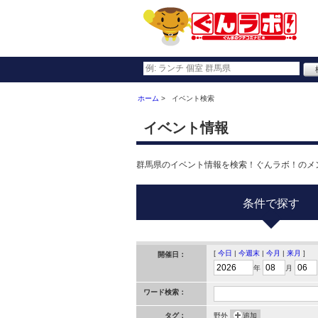
ホーム
イベント検索
イベント情報
群馬県のイベント情報を検索！ぐんラボ！のメ
条件で探す
[
今日
|
今週末
|
今月
|
来月
]
開催日：
年
月
ワード検索：
タグ：
野外
追加