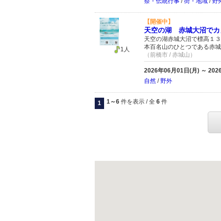
祭・伝統行事
/
街・地域
/
野
【開催中】
天空の湖 赤城大沼でカ
天空の湖赤城大沼で標高１３
本百名山のひとつである赤城
1人
（前橋市 / 赤城山）
2026年06月01日(月) ～ 20
自然
/
野外
1～6
件を表示 / 全
6
件
1