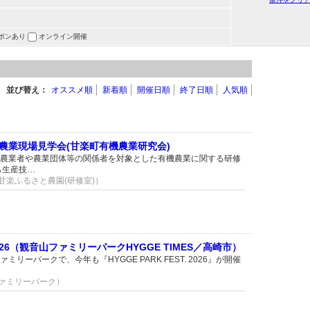
ポンあり
オンライン開催
並び替え：
オススメ順
新着順
開催日順
終了日順
人気順
農業現場見学会(甘楽町有機農業研究会)
農業者や農業団体等の関係者を対象とした有機農業に関する研修
ら生産技…
：甘楽ふるさと農園(研修室)）
. 2026（観音山ファミリーパークHYGGE TIMES／高崎市）
リーパークで、今年も『HYGGE PARK FEST. 2026』が開催
ファミリーパーク）