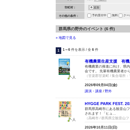
市町村：
追加
予約受付中
無料
クー
その他の条件：
群馬県の野外のイベント (6 件)
» 地図で見る
1～6
件を表示 / 全
6
件
1
有機農業生産支援 有機
有機農業の推進に向け、県内
会です。 先輩有機農業者か
（甘楽郡甘楽町 / 集合場所
-人
2026年09月04日(金)
講演・講座
/
野外
HYGGE PARK FEST
群馬県高崎市にある観音山ファミ
されます！「ヒュ…
（高崎市 / 群馬県立観音山
-人
2026年10月11日(日)