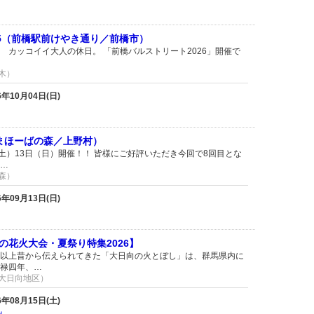
25（前橋駅前けやき通り／前橋市）
 カッコイイ大人の休日。 「前橋バルストリート2026」開催で
並木）
26年10月04日(日)
まほーばの森／上野村）
土）13日（日）開催！！ 皆様にご好評いただき今回で8回目とな
…
の森）
26年09月13日(日)
の花火大会・夏祭り特集2026】
以上昔から伝えられてきた「大日向の火とぼし」は、群馬県内に
禄四年、…
字大日向地区）
26年08月15日(土)