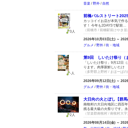
音楽
/
野外
/
自然
前橋バルストリート20
カッコイイお店が本気で作る
す！ 今年も2DAYSで駅前…
（前橋市 / 前橋駅前けやき
3人
2026年10月03日(土) ～ 20
グルメ
/
野外
/
街・地域
第9回 しいたけ祭り（
「しいたけ祭り」9月12日（
ります。肉厚新鮮しいたけ 
（多野郡上野村 / まほーば
-人
2026年09月12日(土) ～ 20
グルメ
/
野外
/
街・地域
大日向の火とぼし【群馬
南牧村の大日向地区に四百年
残る最大級の火祭りです。永
（甘楽郡南牧村 / 南牧村大
2人
2026年08月14日(金) ～ 20