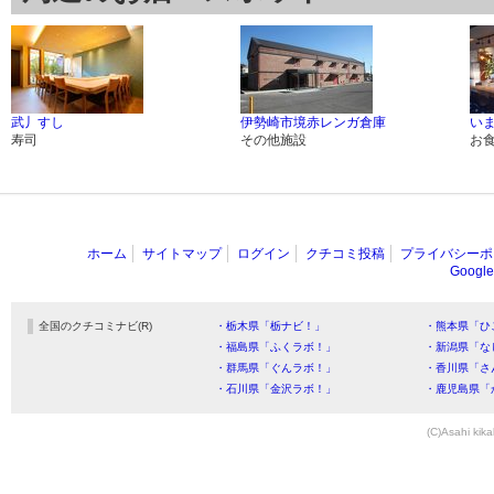
武丿すし
伊勢崎市境赤レンガ倉庫
い
寿司
その他施設
お
ホーム
サイトマップ
ログイン
クチコミ投稿
プライバシーポ
Goog
全国のクチコミナビ(R)
・栃木県「栃ナビ！」
・熊本県「ひ
・福島県「ふくラボ！」
・新潟県「な
・群馬県「ぐんラボ！」
・香川県「さ
・石川県「金沢ラボ！」
・鹿児島県「
(C)Asahi kika