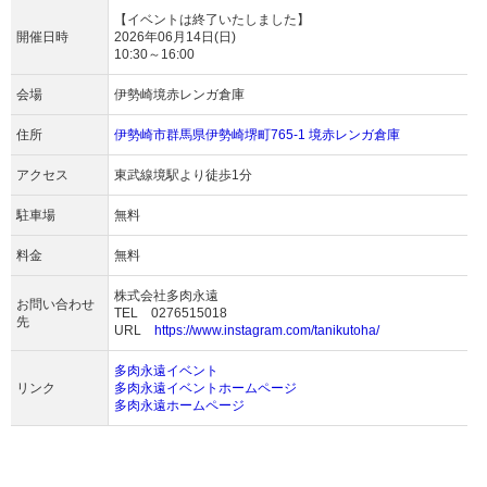
【イベントは終了いたしました】
開催日時
2026年06月14日(日)
10:30～16:00
会場
伊勢崎境赤レンガ倉庫
住所
伊勢崎市群馬県伊勢崎堺町765-1 境赤レンガ倉庫
アクセス
東武線境駅より徒歩1分
駐車場
無料
料金
無料
株式会社多肉永遠
お問い合わせ
TEL 0276515018
先
URL
https://www.instagram.com/tanikutoha/
多肉永遠イベント
リンク
多肉永遠イベントホームページ
多肉永遠ホームページ