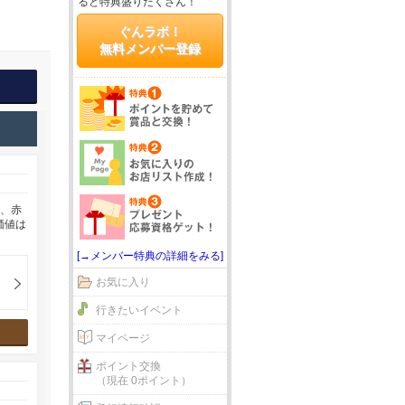
ると特典盛りだくさん！
ぐんラボ！
無料メンバー登録
り、赤
価値は
[→メンバー特典の詳細をみる]
お気に入り
行きたいイベント
マイページ
ポイント交換
（現在 0ポイント）