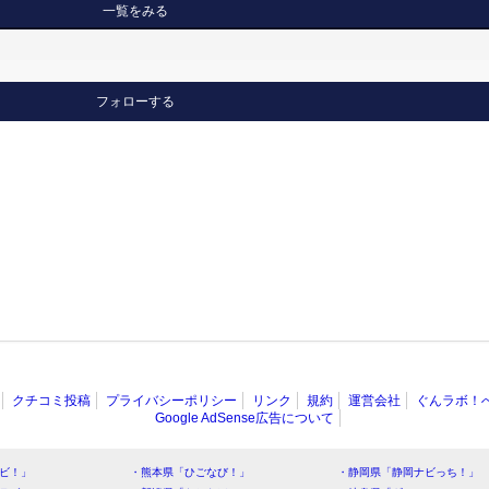
一覧をみる
フォローする
クチコミ投稿
プライバシーポリシー
リンク
規約
運営会社
ぐんラボ！
Google AdSense広告について
ビ！」
・熊本県「ひごなび！」
・静岡県「静岡ナビっち！」