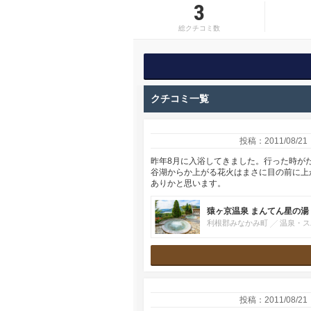
3
総クチコミ数
クチコミ一覧
投稿：2011/08/21
昨年8月に入浴してきました。行った時が
谷湖からか上がる花火はまさに目の前に上
ありかと思います。
猿ヶ京温泉 まんてん星の湯
利根郡みなかみ町
温泉・ス
投稿：2011/08/21