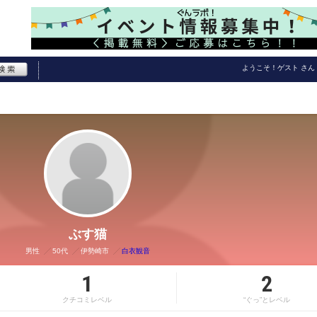
ようこそ！
ゲスト
さん
ぶす猫
男性
50代
伊勢崎市
白衣観音
1
2
クチコミレベル
“ぐっ”とレベル