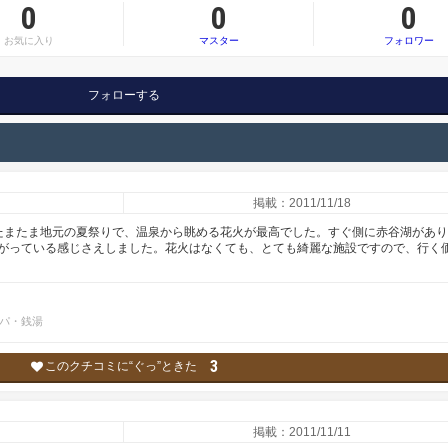
0
0
0
お気に入り
マスター
フォロワー
フォローする
掲載：2011/11/18
たまたま地元の夏祭りで、温泉から眺める花火が最高でした。すぐ側に赤谷湖があ
がっている感じさえしました。花火はなくても、とても綺麗な施設ですので、行く
パ・銭湯
3
このクチコミに“ぐっ”ときた
掲載：2011/11/11