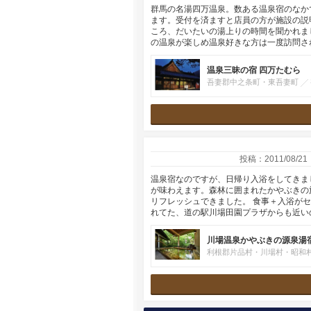
群馬の名湯四万温泉。数ある温泉宿のなか
ます。受付を済ますと店員の方が施設の説
ころ、だいたいの湯上りの時間を聞かれま
の温泉が楽しめ温泉好きな方は一度訪問さ
温泉三昧の宿 四万たむら
吾妻郡中之条町・東吾妻町
投稿：2011/08/21
温泉宿なのですが、日帰り入浴をしてきまし
が味わえます。森林に囲まれたかやぶきの
リフレッシュできました。 食事＋入浴がセ
れてた、道の駅川場田園プラザからも近い
川場温泉かやぶきの源泉湯
利根郡片品村・川場村・昭和