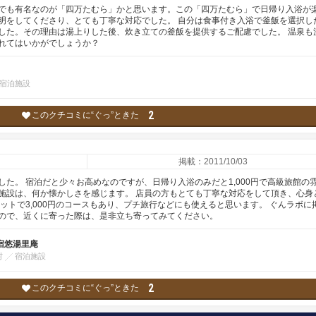
でも有名なのが「四万たむら」かと思います。この「四万たむら」で日帰り入浴が
明をしてくださり、とても丁寧な対応でした。 自分は食事付き入浴で釜飯を選択し
した。その理由は湯上りした後、炊き立ての釜飯を提供するご配慮でした。 温泉も
れてはいかがでしょうか？
宿泊施設
2
このクチコミに“ぐっ”ときた
掲載：2011/10/03
た。 宿泊だと少々お高めなのですが、日帰り入浴のみだと1,000円で高級旅館の
施設は、何か懐かしさを感じます。 店員の方もとても丁寧な対応をして頂き、心身
ットで3,000円のコースもあり、プチ旅行などにも使えると思います。 ぐんラボに
ので、近くに寄った際は、是非立ち寄ってみてください。
宿悠湯里庵
村
宿泊施設
2
このクチコミに“ぐっ”ときた