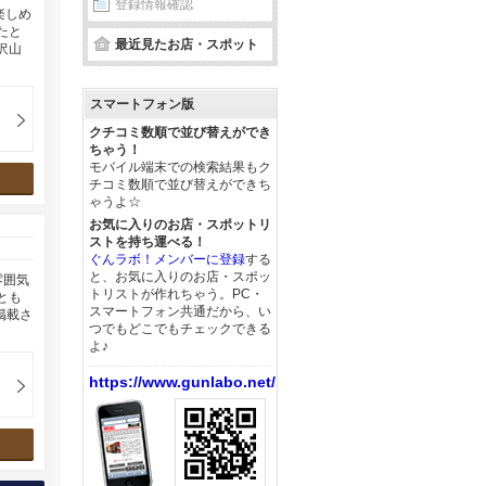
登録情報確認
楽しめ
たと
最近見たお店・スポット
沢山
スマートフォン版
クチコミ数順で並び替えができ
ちゃう！
モバイル端末での検索結果もク
チコミ数順で並び替えができち
ゃうよ☆
お気に入りのお店・スポットリ
ストを持ち運べる！
ぐんラボ！メンバーに登録
する
と、お気に入りのお店・スポッ
雰囲気
トリストが作れちゃう。PC・
とも
スマートフォン共通だから、い
掲載さ
つでもどこでもチェックできる
よ♪
https://www.gunlabo.net/