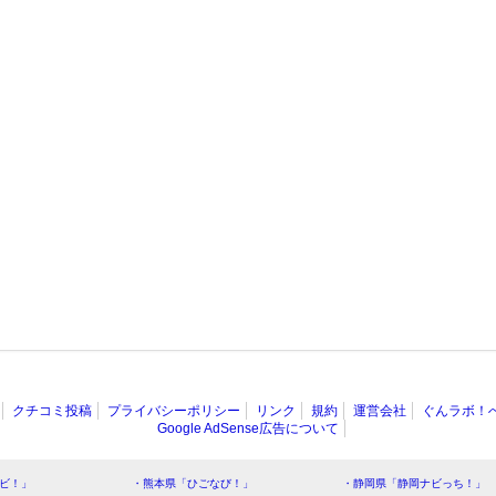
クチコミ投稿
プライバシーポリシー
リンク
規約
運営会社
ぐんラボ！
Google AdSense広告について
ビ！」
・熊本県「ひごなび！」
・静岡県「静岡ナビっち！」