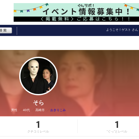
ようこそ！
ゲスト
さん
そら
男性
40代
高崎市
おきりこみ
1
1
クチコミレベル
“ぐっ”とレベル