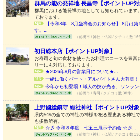
群馬の能の発祥地 長昌寺【ポイントUP
群馬における能発祥の地としても知られています
ております。
【令和8年 8月坐禅会のお知らせ】 8月は
す。...
（前橋市 / 神社・仏閣 / クチコミ数 1
初日総本店【ポイントUP対象】
お寿司と旬の食材を使ったお料理のコースを豊富
リーにも対応しております。
★2026年8月の営業日について★...
一緒に働くパート・アルバイトさん大募集！
今年から初登場！職人の技が光る、ワンラン
（前橋市 / 寿司 / クチコミ数 38件）
上野國総鎮守 総社神社【ポイントUP対象
県内549の全ての神社の神様を祀る歴史ある神社
も多数所有。
☆彡 令和８年度 七五三展示予約会 ☆彡...
（前橋市 / 神社・仏閣 / クチコミ数 13