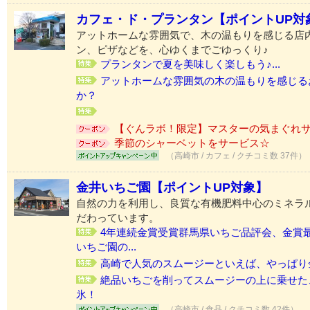
カフェ・ド・プランタン【ポイントUP対
アットホームな雰囲気で、木の温もりを感じる店
ン、ピザなどを、心ゆくまでごゆっくり♪
プランタンで夏を美味しく楽しもう♪...
アットホームな雰囲気の木の温もりを感じる
か？
【ぐんラボ！限定】マスターの気まぐれ
季節のシャーベットをサービス☆
（高崎市 / カフェ / クチコミ数 37件）
金井いちご園【ポイントUP対象】
自然の力を利用し、良質な有機肥料中心のミネラ
だわっています。
4年連続金賞受賞群馬県いちご品評会、金賞
いちご園の...
高崎で人気のスムージーといえば、やっぱり
絶品いちごを削ってスムージーの上に乗せた
氷！
（高崎市 / 食品 / クチコミ数 42件）