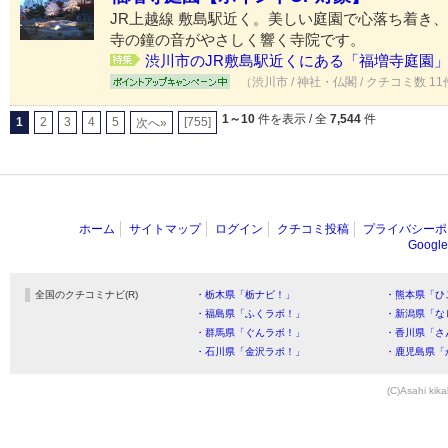
JR上越線 敷島駅近く。美しい庭園で心落ち着き
寺の鐘の音がやさしく響く寺院です。
渋川市のJR敷島駅近くにある「福増寺庭園」..
（渋川市 / 神社・仏閣 / クチコミ数 1
1～10
件を表示 / 全
7,544
件
1
2
3
4
5
[755]
次へ»
ホーム
サイトマップ
ログイン
クチコミ投稿
プライバシーポ
Goog
全国のクチコミナビ(R)
・栃木県「栃ナビ！」
・熊本県「ひ
・福島県「ふくラボ！」
・新潟県「な
・群馬県「ぐんラボ！」
・香川県「さ
・石川県「金沢ラボ！」
・鹿児島県「
(C)Asahi kika