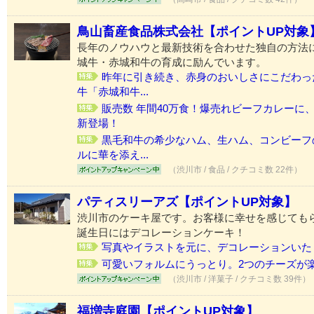
鳥山畜産食品株式会社【ポイントUP対象
長年のノウハウと最新技術を合わせた独自の方法
城牛・赤城和牛の育成に励んでいます。
昨年に引き続き、赤身のおいしさにこだわっ
牛「赤城和牛...
販売数 年間40万食！爆売れビーフカレーに
新登場！
黒毛和牛の希少なハム、生ハム、コンビーフ
ルに華を添え...
（渋川市 / 食品 / クチコミ数 22件）
パティスリーアズ【ポイントUP対象】
渋川市のケーキ屋です。お客様に幸せを感じても
誕生日にはデコレーションケーキ！
写真やイラストを元に、デコレーションいたし
可愛いフォルムにうっとり。2つのチーズが
（渋川市 / 洋菓子 / クチコミ数 39件）
福増寺庭園【ポイントUP対象】