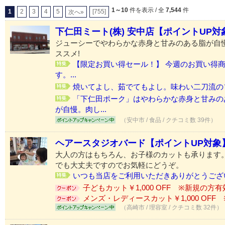
1～10
件を表示 / 全
7,544
件
1
2
3
4
5
[755]
次へ»
下仁田ミート(株) 安中店【ポイントUP対
ジューシーでやわらかな赤身と甘みのある脂が自
ススメ!
【限定お買い得セール！】 今週のお買い得
す。...
焼いてよし、茹でてもよし。味わい二刀流の
「下仁田ポーク」はやわらかな赤身と甘みの
が自慢。肉し...
（安中市 / 食品 / クチコミ数 39件）
ヘアースタジオバード【ポイントUP対象
大人の方はもちろん、お子様のカットも承ります
でも大丈夫ですのでお気軽にどうぞ。
いつも当店をご利用いただきありがとうござい
子どもカット￥1,000 OFF ※新規の方有
メンズ・レディースカット￥1,000 OFF 
（高崎市 / 理容室 / クチコミ数 32件）