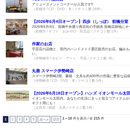
アミューズメントコーナーが人気です!!
（前橋市 / CD・DVD・本 / クチコミ数 28件）
【2026年6月4日オープン】四歩（しっぽ） 前橋分室
2026年6月4日、前橋中央通り商店街の手紙舎 前橋店跡地にオ
（前橋市 / ギフト・おみやげ・民芸品 / クチコミ数 1件）
作家のお店
手芸店の品物と、現代のハンドメイド委託販売のお店。編みも
い。
（伊勢崎市 / ホビー・アート・手芸 / クチコミ数 -件）
丸善 スマーク伊勢崎店
スマーク伊勢崎2階。書籍・文具を約400坪の売場に豊富な品
（伊勢崎市 / CD・DVD・本 / クチコミ数 1件）
【2026年6月18日オープン】ハンズ イオンモール太
イオンモール太田内。あなたの生活にきっと役立つアイテムが
ギフト用にも！
（太田市 / 雑貨・文具 / クチコミ数 1件）
1～10
件を表示 / 全
215
件
1
2
3
4
5
[22]
次へ»