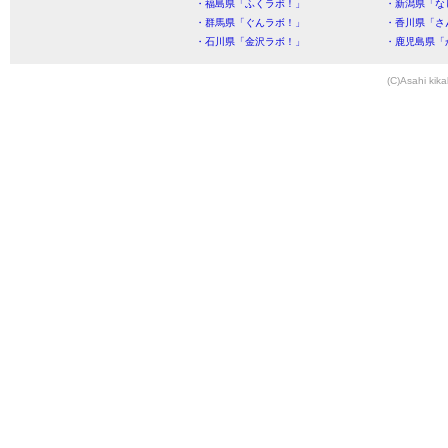
・福島県「ふくラボ！」
・新潟県「な
・群馬県「ぐんラボ！」
・香川県「さ
・石川県「金沢ラボ！」
・鹿児島県「
(C)Asahi kika