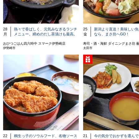
28
熱々で香ばしく、元気みなぎるランチ
25
新潟より直送！美味しい魚
月
メニュー。締めのだし茶漬けも最高。
金
なら、まさ坊へGO！
おひつごはん四六時中 スマーク伊勢崎店
寿司・酒・海鮮 ダイニングまさ坊 
伊勢崎市
太田市
22
桐生っ子のソウルフード、名物ソース
21
今の気分でおかずを選んで