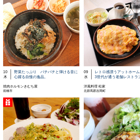
10
野菜たっぷり パチパチと弾ける音に
09
レトロ感漂うアットホーム
木
心躍る自慢の逸品。
水
3世代が通う老舗レストラ
焼肉ホルモンきむち屋
洋風料理 松家
前橋市
北群馬郡吉岡町