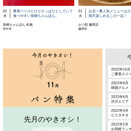
02
豚骨ベースだけどさっぱりとしていて
01
お店一番人気メニューはロ
水
食べやすい長崎ちゃんぽん。
火
両方楽しめるこの一品！
長崎ちゃんぽん 松風
かつ哲 藤岡店
安中市
藤岡市
2022年10月
ご褒美スイ
2022年8月
韓国グルメ
2022年6月
渋川エリア
2022年4月
ピスタチオ
先月のやきオシ！
2022年2月
お気軽ラン