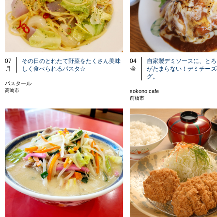
07
その日のとれたて野菜をたくさん美味
04
自家製デミソースに、とろ
月
しく食べられるパスタ☆
金
がたまらない！デミチーズ
グ。
パスタール
高崎市
sokono cafe
前橋市