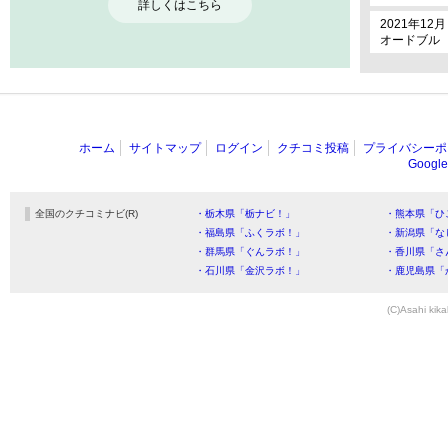
詳しくはこちら
2021年12月
オードブル
ホーム
サイトマップ
ログイン
クチコミ投稿
プライバシーポ
Goog
全国のクチコミナビ(R)
・栃木県「栃ナビ！」
・熊本県「ひ
・福島県「ふくラボ！」
・新潟県「な
・群馬県「ぐんラボ！」
・香川県「さ
・石川県「金沢ラボ！」
・鹿児島県「
(C)Asahi kika