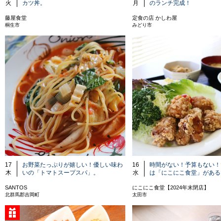
火
カツ丼。
月
のランチ完成！
藤屋食堂
定食の店 かしわ屋
桐生市
みどり市
17
お野菜たっぷりが嬉しい！優しい味わ
16
時間がない！予算もない！
木
いの「トマトスープスパ」。
水
は「にこにこ食堂」がある
SANTOS
にこにこ食堂【2024年末閉店】
北群馬郡吉岡町
太田市