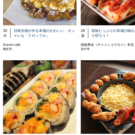
30
日韓夫婦が作る本場のかわいい・オシ
26
旨味たっぷりの本場の味わ
火
ャレな「クロッフル」
金
り切ろう！
Gurum cafe
姉妹商会（チャメショウカイ）本店
桐生市
安中市