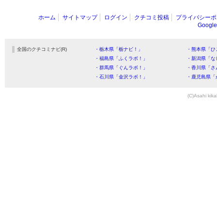
ホーム
サイトマップ
ログイン
クチコミ投稿
プライバシーポ
Goog
全国のクチコミナビ(R)
・栃木県「栃ナビ！」
・熊本県「ひ
・福島県「ふくラボ！」
・新潟県「な
・群馬県「ぐんラボ！」
・香川県「さ
・石川県「金沢ラボ！」
・鹿児島県「
(C)Asahi kika