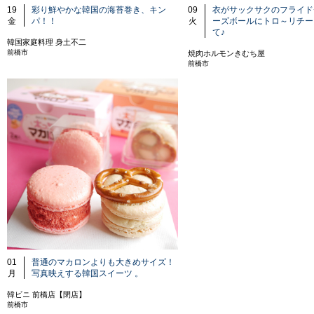
19
彩り鮮やかな韓国の海苔巻き、キン
09
衣がサックサクのフライド
金
パ！！
火
ーズボールにトロ～リチー
て♪
韓国家庭料理 身土不二
前橋市
焼肉ホルモンきむち屋
前橋市
01
普通のマカロンよりも大きめサイズ！
月
写真映えする韓国スイーツ 。
韓ビニ 前橋店【閉店】
前橋市