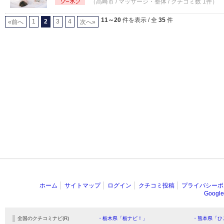
（高崎市 / マッサージ・整体 / クチコミ数 1件）
11～20
件を表示 / 全
35
件
1
2
3
4
«前へ
次へ»
ホーム
サイトマップ
ログイン
クチコミ投稿
プライバシーポ
Goog
全国のクチコミナビ(R)
・栃木県「栃ナビ！」
・熊本県「ひ