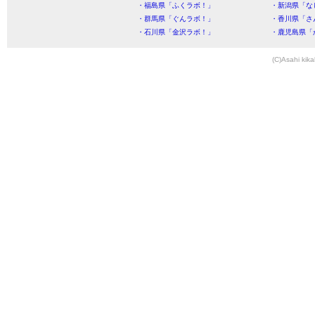
・福島県「ふくラボ！」
・新潟県「な
・群馬県「ぐんラボ！」
・香川県「さ
・石川県「金沢ラボ！」
・鹿児島県「
(C)Asahi kika