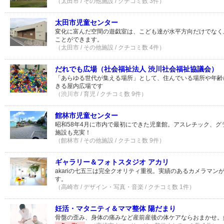
（太田市 / その他施設 / クチコミ数 3件）
太田市児童センター
変化に富んだ空間の遊戯室は、こども達が水平方向だけでなく
ことができます。
（太田市 / その他施設 / クチコミ数 4件）
だれでも広場（社会福祉法人 渋川社会福祉協議会）
「あらゆる世代が集える場所」として、住んでいる場所や年齢
きる屋内広場です
（渋川市 / 育児 / クチコミ数 9件）
館林市児童センター
昭和58年4月に市内で最初にできた児童館。アスレチック、グ
施設も充実！
（館林市 / その他施設 / クチコミ数 9件）
ギャラリー＆フォトスタジオ アカリ
akariの七五三は完全クオリティ重視。実績のあるカメラマン
す。
（高崎市 / デザイン・写真・音楽 / クチコミ数 1件）
妊活・マタニティ＆ママ整体 陽だまり
骨盤の歪み、身体の痛みなど産前産後の体ケアならおまかせ。