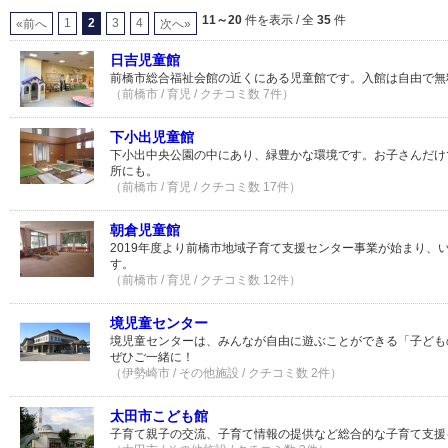
11～20
件を表示 / 全
35
件
1
2
3
4
«前へ
次へ»
日吉児童館
前橋市総合福祉会館の近くにある児童館です。入館は自由で無
（前橋市 / 育児 / クチコミ数 7件）
下小出児童館
下小出中央公園の中にあり、緑豊かな環境です。お子さんだけ
所にも。
（前橋市 / 育児 / クチコミ数 17件）
朝倉児童館
2019年度より前橋市地域子育て支援センター事業が始まり、
す。
（前橋市 / 育児 / クチコミ数 12件）
境児童センター
境児童センターは、みんなが自由に遊ぶことができる「子ども
ぜひご一緒に！
（伊勢崎市 / その他施設 / クチコミ数 2件）
太田市こども館
子育て親子の交流、子育て情報の提供など総合的な子育て支援