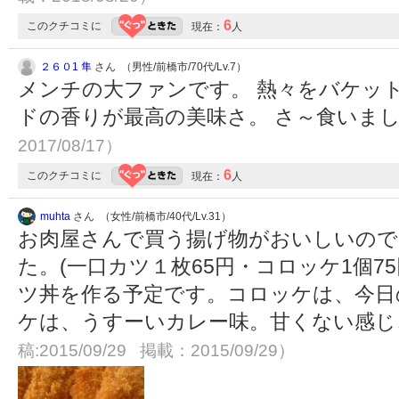
6
このクチコミに
現在：
人
２６０1 隼
さん （男性/前橋市/70代/Lv.7）
メンチの大ファンです。 熱々をバケッ
ドの香りが最高の美味さ。 さ～食いま
2017/08/17）
6
このクチコミに
現在：
人
muhta
さん （女性/前橋市/40代/Lv.31）
お肉屋さんで買う揚げ物がおいしいので
た。(一口カツ１枚65円・コロッケ1個7
ツ丼を作る予定です。コロッケは、今日のお
ケは、うすーいカレー味。甘くない感じ
稿:2015/09/29 掲載：2015/09/29）