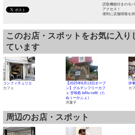
読取機能付きのモバ
アクセス！
便利に店舗情報を持
このお店・スポットをお気に入り
ています
コンフィチュリエ
【2025年6月13日オープ
伊東
カフェ
ン】グルテンフリーカフ
カ
ェ 甘味処 taNu-café（た
ぬぅーかふぇ）
洋菓子
周辺のお店・スポット