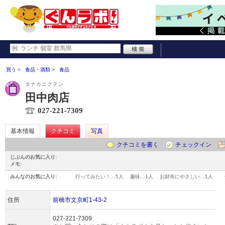
買う
食品・酒類
食品
タナカニクテン
田中肉店
027-221-7309
基本情報
クチコミ
写真
クチコミを書く
チェックイン
じぶんのお気に入り:
メモ:
みんなのお気に入り:
行ってみたい！…
5人
趣味…
1人
お財布にやさしい…
1人
住所
前橋市文京町1-43-2
027-221-7309