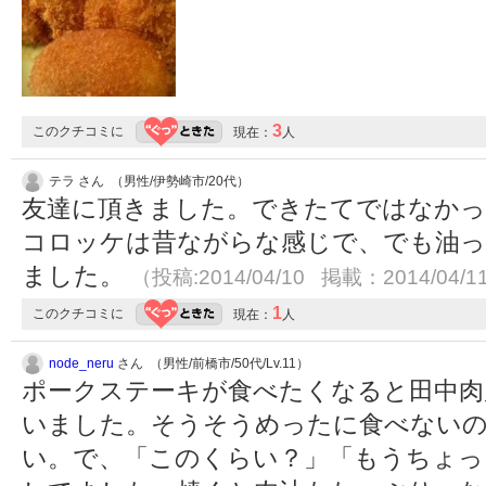
3
このクチコミに
現在：
人
テラ さん （男性/伊勢崎市/20代）
友達に頂きました。できたてではなかっ
コロッケは昔ながらな感じで、でも油
ました。
（投稿:2014/04/10 掲載：2014/04/1
1
このクチコミに
現在：
人
node_neru
さん （男性/前橋市/50代/Lv.11）
ポークステーキが食べたくなると田中肉
いました。そうそうめったに食べないの
い。で、「このくらい？」「もうちょっ