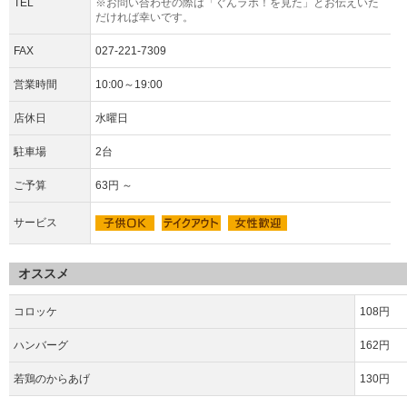
TEL
※お問い合わせの際は「ぐんラボ！を見た」とお伝えいた
だければ幸いです。
FAX
027-221-7309
営業時間
10:00～19:00
店休日
水曜日
駐車場
2台
ご予算
63円 ～
サービス
オススメ
コロッケ
108円
ハンバーグ
162円
若鶏のからあげ
130円