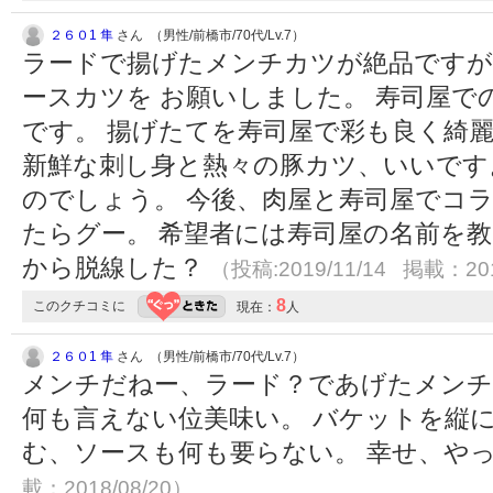
２６０1 隼
さん （男性/前橋市/70代/Lv.7）
ラードで揚げたメンチカツが絶品ですが
ースカツを お願いしました。 寿司屋
です。 揚げたてを寿司屋で彩も良く綺
新鮮な刺し身と熱々の豚カツ、いいです
のでしょう。 今後、肉屋と寿司屋でコ
たらグー。 希望者には寿司屋の名前を教
から脱線した？
（投稿:2019/11/14 掲載：201
8
このクチコミに
現在：
人
２６０1 隼
さん （男性/前橋市/70代/Lv.7）
メンチだねー、ラード？であげたメンチ
何も言えない位美味い。 バケットを縦
む、ソースも何も要らない。 幸せ、や
載：2018/08/20）