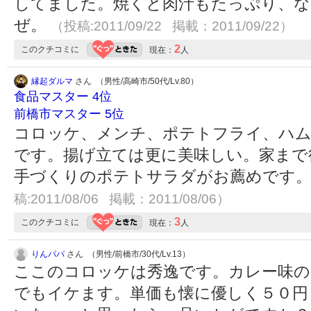
してました。焼くと肉汁もたっぷり、な
ぜ。
（投稿:2011/09/22 掲載：2011/09/22）
2
このクチコミに
現在：
人
縁起ダルマ
さん （男性/高崎市/50代/Lv.80）
食品マスター 4位
前橋市マスター 5位
コロッケ、メンチ、ポテトフライ、ハム
です。揚げ立ては更に美味しい。家まで
手づくりのポテトサラダがお薦めです
稿:2011/08/06 掲載：2011/08/06）
3
このクチコミに
現在：
人
りんパパ
さん （男性/前橋市/30代/Lv.13）
ここのコロッケは秀逸です。カレー味
でもイケます。単価も懐に優しく５０円