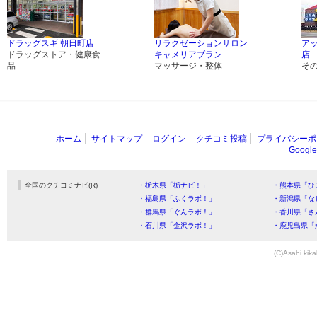
ドラッグスギ 朝日町店
リラクゼーションサロン
ア
ドラッグストア・健康食
キャメリアブラン
店
品
マッサージ・整体
そ
ホーム
サイトマップ
ログイン
クチコミ投稿
プライバシーポ
Goog
全国のクチコミナビ(R)
・栃木県「栃ナビ！」
・熊本県「ひ
・福島県「ふくラボ！」
・新潟県「な
・群馬県「ぐんラボ！」
・香川県「さ
・石川県「金沢ラボ！」
・鹿児島県「
(C)Asahi kika