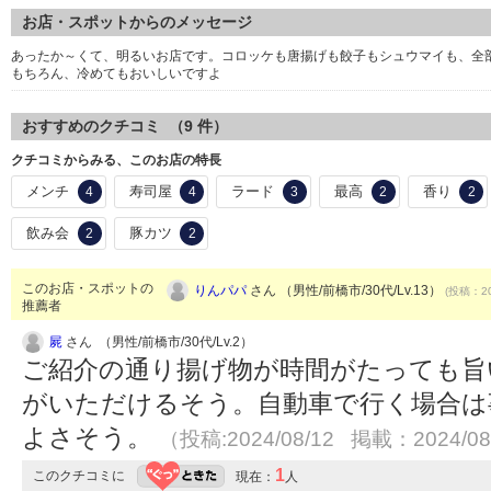
お店・スポットからのメッセージ
あったか～くて、明るいお店です。コロッケも唐揚げも餃子もシュウマイも、全
もちろん、冷めてもおいしいですよ
おすすめのクチコミ （
9
件）
クチコミからみる、このお店の特長
メンチ
寿司屋
ラード
最高
香り
4
4
3
2
2
飲み会
豚カツ
2
2
このお店・スポットの
りんパパ
さん （男性/前橋市/30代/Lv.13）
(投稿：20
推薦者
屍
さん （男性/前橋市/30代/Lv.2）
ご紹介の通り揚げ物が時間がたっても旨い
がいただけるそう。自動車で行く場合は
よさそう。
（投稿:2024/08/12 掲載：2024/08
1
このクチコミに
現在：
人