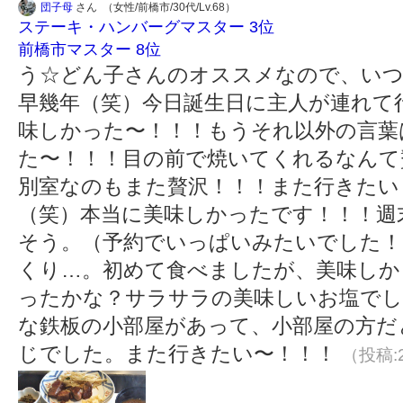
団子母
さん （女性/前橋市/30代/Lv.68）
ステーキ・ハンバーグマスター 3位
前橋市マスター 8位
う☆どん子さんのオススメなので、い
早幾年（笑）今日誕生日に主人が連れて
味しかった〜！！！もうそれ以外の言葉
た〜！！！目の前で焼いてくれるなんて
別室なのもまた贅沢！！！また行きたい
（笑）本当に美味しかったです！！！週
そう。（予約でいっぱいみたいでした！
くり…。初めて食べましたが、美味しか
ったかな？サラサラの美味しいお塩でし
な鉄板の小部屋があって、小部屋の方だ
じでした。また行きたい〜！！！
（投稿:2