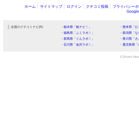
ホーム
サイトマップ
ログイン
クチコミ投稿
プライバシーポ
Goog
全国のクチコミナビ(R)
・栃木県「栃ナビ！」
・熊本県「ひ
・福島県「ふくラボ！」
・新潟県「な
・群馬県「ぐんラボ！」
・香川県「さ
・石川県「金沢ラボ！」
・鹿児島県「
(C)Asahi kika