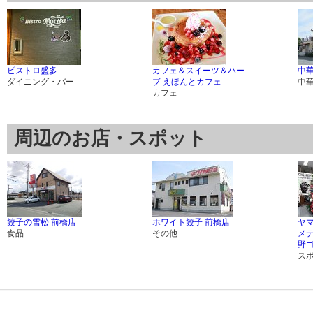
ビストロ盛多
カフェ＆スイーツ＆ハー
中華
ダイニング・バー
ブ えほんとカフェ
中
カフェ
周辺のお店・スポット
餃子の雪松 前橋店
ホワイト餃子 前橋店
ヤ
食品
その他
メデ
野
ス