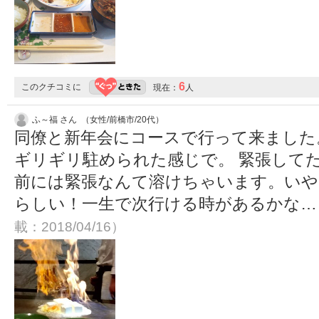
6
このクチコミに
現在：
人
ふ～福 さん （女性/前橋市/20代）
同僚と新年会にコースで行って来ました
ギリギリ駐められた感じで。 緊張して
前には緊張なんて溶けちゃいます。いや
らしい！一生で次行ける時があるかな……σ
載：2018/04/16）