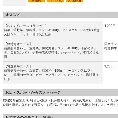
オススメ
【おすすめコース（ランチ）】
4,200円
前菜、温野菜、魚料理、ステーキ100g、アイスクリームの鉄板焼き
又はシャーベット、珈琲又は紅茶
【伊勢海老コース】
国産牛フィ
前菜盛り合わせ、温野菜、伊勢海老、ステーキ100g、季節のサラ
特選和牛
ダ、ご飯又はパン、伊勢海老の味噌汁、シャーベット、珈琲又は紅
茶
【特選和牛コース】
9,200円
前菜盛り合わせ、温野菜、特選和牛150g（サーロイン又はフィ
レ）、季節のサラダ、ガーリックライス、シャーベット、珈琲又は
紅茶
お店・スポットからのメッセージ
昭和55年創業より培われた洗練された職人技と、志向の素材を、上質なゆとり
介類や季節の取れたて野菜を、お客様の目の前で一品一品焼き上げます。各種お
おすすめのクチコミ （
6
件）