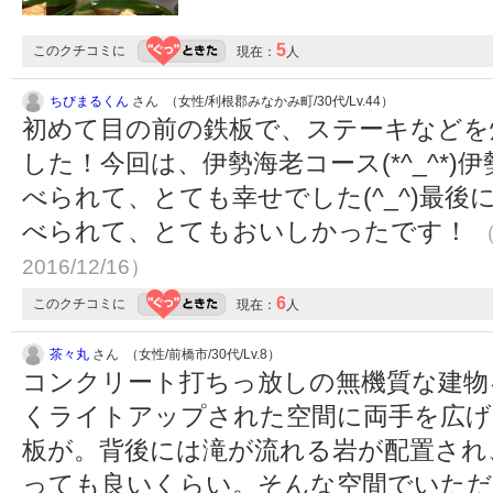
5
このクチコミに
現在：
人
ちびまるくん
さん （女性/利根郡みなかみ町/30代/Lv.44）
初めて目の前の鉄板で、ステーキなどを
した！今回は、伊勢海老コース(*^_^*
べられて、とても幸せでした(^_^)最
べられて、とてもおいしかったです！
（
2016/12/16）
6
このクチコミに
現在：
人
茶々丸
さん （女性/前橋市/30代/Lv.8）
コンクリート打ちっ放しの無機質な建物
くライトアップされた空間に両手を広げ
板が。背後には滝が流れる岩が配置され
っても良いくらい。そんな空間でいただ