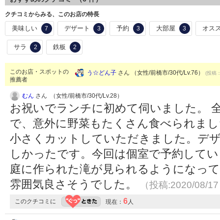
クチコミからみる、このお店の特長
美味しい
デザート
予約
大部屋
オス
7
3
3
3
サラ
鉄板
2
2
このお店・スポットの
う☆どん子
さん （女性/前橋市/30代/Lv.76）
(投稿：
推薦者
むん
さん （女性/前橋市/30代/Lv.28）
お祝いでランチに初めて伺いました。 
で、意外に野菜もたくさん食べられまし
小さくカットしていただきました。デ
しかったです。今回は個室で予約してい
庭に作られた滝が見られるようになって
雰囲気良さそうでした。
（投稿:2020/08/1
6
このクチコミに
現在：
人