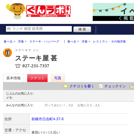
食べる
洋食
ステーキ・ハンバーグ
食べる
洋食
レストラン・その他洋食
ステーキヤ ジン
ステーキ屋 甚
027-231-7337
基本情報
クチコミ
写真
クチコミを書く
チェックイン
じぶんのお気に入り:
メモ:
みんなのお気に入り:
行ってみたい！…
3人
お気に入り…
2人
住所
前橋市日吉町4-37-6
交通・アクセ
東部バイパス沿い