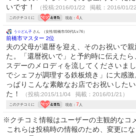
いです！
（投稿:2016/01/22 掲載：2016/01/2
4
このクチコミに
現在：
人
う☆どん子
さん （女性/前橋市/30代/Lv.76）
前橋市マスター 2位
夫の父母が還暦を迎え、そのお祝いで親
た。「還暦祝いで」と予約時に伝えたら
スデーのメロディを流してくださいまし
でシェフが調理する鉄板焼き」に大感激
っぱりこんな素敵なお店でお祝いしたい
た！
（投稿:2015/11/04 掲載：2016/01/21）
7
このクチコミに
現在：
人
※クチコミ情報はユーザーの主観的なコ
これらは投稿時の情報のため、変更に