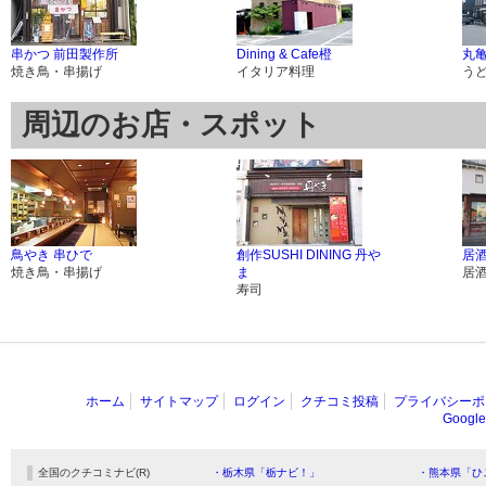
串かつ 前田製作所
Dining & Cafe橙
丸亀
焼き鳥・串揚げ
イタリア料理
う
周辺のお店・スポット
鳥やき 串ひで
創作SUSHI DINING 丹や
居酒
焼き鳥・串揚げ
ま
居
寿司
ホーム
サイトマップ
ログイン
クチコミ投稿
プライバシーポ
Goog
全国のクチコミナビ(R)
・栃木県「栃ナビ！」
・熊本県「ひ