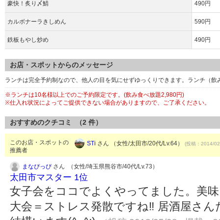
豪快！炙り〆鯖
490円
カルボナーラきしめん
590円
鉄板もやし炒め
490円
お店・スポットからのメッセージ
ランチは完全予約制なので、他人の目を気にせずゆっくりできます。ランチ（飲み
※ランチは10名様以上でのご予約限定です。(飲み食べ放題2,980円)
※仕入れ状況によってご提供できない場合がありますので、ご了承ください。
おすすめのクチコミ （
2
件）
このお店・スポットの
STi
さん （女性/太田市/20代/Lv.64）
(投稿：2014/02
推薦者
まなぴっぴ
さん （女性/埼玉県熊谷市/40代/Lv.73）
太田市マスター 1位
女子会をココでよくやってました。美味
大会＝ストレス発散ですね‼︎ 居酒屋さ