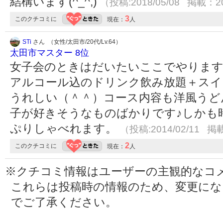
結構います(^_^;)
（投稿:2018/05/08 掲載：20
3
このクチコミに
現在：
人
STi
さん （女性/太田市/20代/Lv.64）
太田市マスター 8位
女子会のときはだいたいここでやります
アルコール込のドリンク飲み放題＋スイ
うれしい（＾＾）コース内容も洋風うど
子が好きそうなものばかりです♪しかも
ぷりしゃべれます。
（投稿:2014/02/11 掲載
2
このクチコミに
現在：
人
※クチコミ情報はユーザーの主観的なコ
これらは投稿時の情報のため、変更に
でご了承ください。