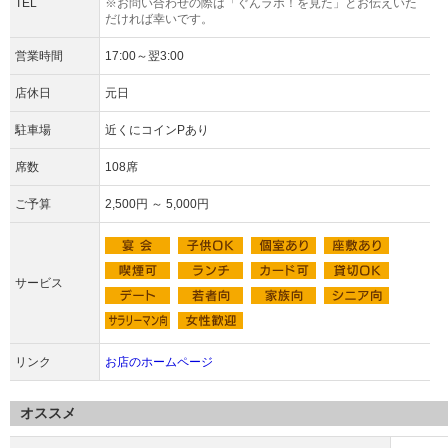
TEL
※お問い合わせの際は「ぐんラボ！を見た」とお伝えいた
だければ幸いです。
営業時間
17:00～翌3:00
店休日
元日
駐車場
近くにコインPあり
席数
108席
ご予算
2,500円 ～ 5,000円
サービス
リンク
お店のホームページ
オススメ