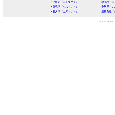
・福島県「ふくラボ！」
・新潟県「な
・群馬県「ぐんラボ！」
・香川県「さ
・石川県「金沢ラボ！」
・鹿児島県「
(C)Asahi kika