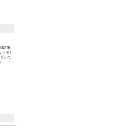
第2駐車
サラダも
ナブルで
投