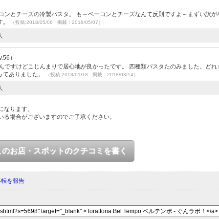
コンとチーズの冷製パスタ。 も～ベーコンとチーズなんて反則ですよ～まずい訳が
す。
（投稿:2018/05/06 掲載：2018/05/07）
人
.56）
んですけどこじんまりで居心地が良かったです。 四種類パスタたのみました。どれ
ってありました。
（投稿:2018/01/18 掲載：2018/03/14）
人
になります。
いる場合がございますのでご了承ください。
このお店・スポットのクチコミを書く
移転を報告