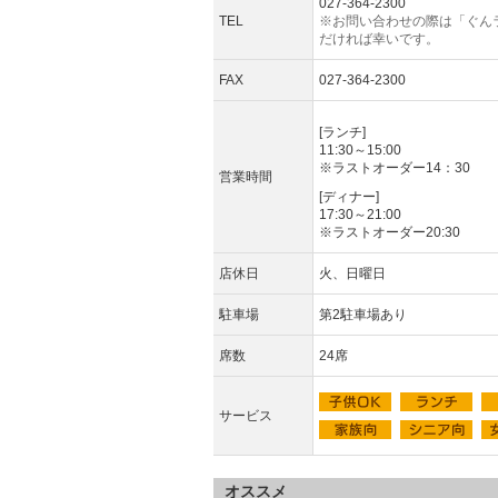
027-364-2300
TEL
※お問い合わせの際は「ぐん
だければ幸いです。
FAX
027-364-2300
[ランチ]
11:30～15:00
※ラストオーダー14：30
営業時間
[ディナー]
17:30～21:00
※ラストオーダー20:30
店休日
火、日曜日
駐車場
第2駐車場あり
席数
24席
サービス
オススメ