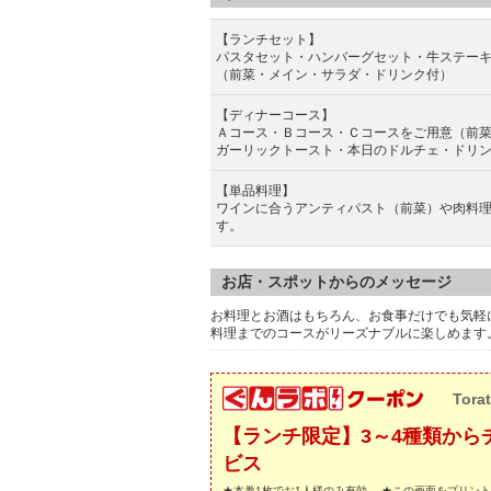
【ランチセット】
パスタセット・ハンバーグセット・牛ステー
（前菜・メイン・サラダ・ドリンク付）
【ディナーコース】
Ａコース・Ｂコース・Ｃコースをご用意（前
ガーリックトースト・本日のドルチェ・ドリ
【単品料理】
ワインに合うアンティパスト（前菜）や肉料
す。
お店・スポットからのメッセージ
お料理とお酒はもちろん、お食事だけでも気軽
料理までのコースがリーズナブルに楽しめます
Tora
【ランチ限定】3～4種類から
ビス
★本券1枚でお1人様のみ有効。 ★この画面をプリン