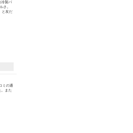
の冷製パ
ブルさ。
。と友だ
コミの通
た。また