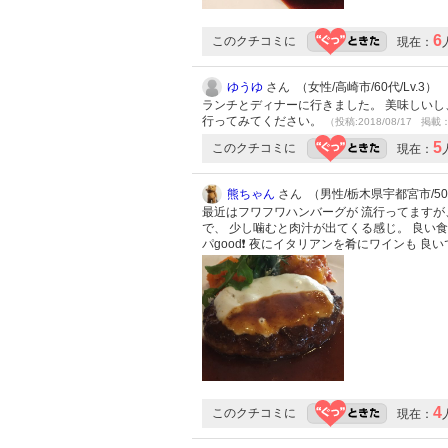
6
このクチコミに
現在：
ゆうゆ
さん （女性/高崎市/60代/Lv.3）
ランチとディナーに行きました。 美味しいし
行ってみてください。
（投稿:2018/08/17 掲載：
5
このクチコミに
現在：
熊ちゃん
さん （男性/栃木県宇都宮市/50代
最近はフワフワハンバーグが 流行ってますが
で、 少し噛むと肉汁が出てくる感じ。 良い食
パgood❗️ 夜にイタリアンを肴にワインも 良い
4
このクチコミに
現在：