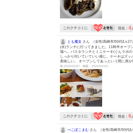
4
このクチコミに
現在：
とも魔女
さん （女性/高崎市/50代/Lv.27
(水)ランチに行ってきました。11時半オー
場へ。パスタランチとミニケーキ(ぐんラボの
しっかり付いていていい感じ。ケーキはズッパ
美味しい。 オープンしてあっという間に席
稿:2020/02/07 掲載：2020/02/10）
6
このクチコミに
現在：
ぺこぽこまむ
さん （女性/高崎市/50代/Lv