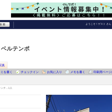
ようこそ！
ゲスト
さん
empo ベルテンポ
写真
コミを書く
チェックイン
お気に入り
メモを書く
印刷用ページ
ランチ…
1人