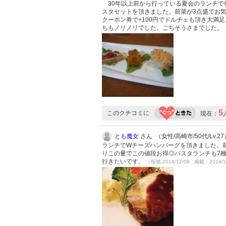
30年以上前から行っている夏会のランチで
スタセットを頂きました。前菜が3点盛でお気
クーポン券で+100円でドルチェも頂き大満
ちもノリノリでした。ごちそうさまでした。
5
このクチコミに
現在：
とも魔女
さん （女性/高崎市/50代/Lv.27
ランチでWチーズハンバーグを頂きました。
りこの量でこの値段お得◎パスタランチも7
行きたいです。
（投稿:2018/12/09 掲載：2018/1