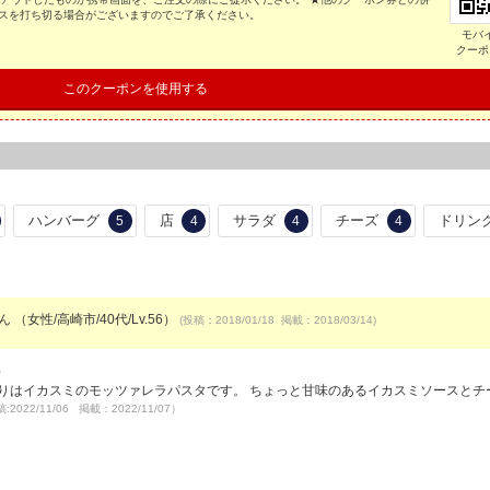
ビスを打ち切る場合がございますのでご了承ください。
モバ
クーポ
このクーポンを使用する
ハンバーグ
店
サラダ
チーズ
ドリン
5
4
4
4
ん （女性/高崎市/40代/Lv.56）
(投稿：2018/01/18 掲載：2018/03/14)
）
りはイカスミのモッツァレラパスタです。 ちょっと甘味のあるイカスミソースとチ
:2022/11/06 掲載：2022/11/07）