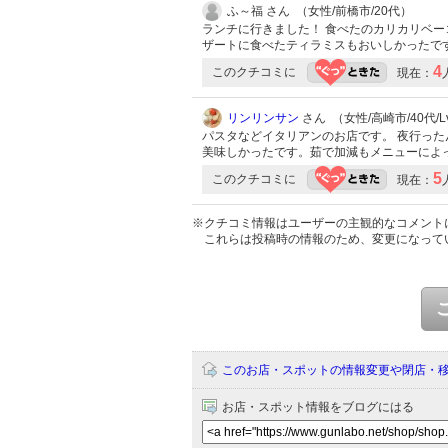
ふ～福 さん （女性/前橋市/20代）
ランチに行きました！ 食べたのカリカリベー
ザートに食べたティラミスもおいしかったで
4
このクチコミに
現在：
リンリンサン
さん （女性/高崎市/40代/Lv
パスタなどイタリアンのお店です。 夜行った
美味しかったです。茹で加減もメニューによ
5
このクチコミに
現在：
※クチコミ情報はユーザーの主観的なコメント
これらは投稿時の情報のため、変更になって
このお店・スポットの情報変更や閉店・
お店・スポット情報をブログにはる