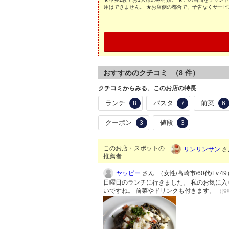
用はできません。 ★お店側の都合で、予告なくサー
おすすめのクチコミ （
8
件）
クチコミからみる、このお店の特長
ランチ
パスタ
前菜
8
7
6
クーポン
値段
3
3
このお店・スポットの
リンリンサン
さ
推薦者
ヤッピー
さん （女性/高崎市/60代/Lv.49
日曜日のランチに行きました。 私のお気に入
いですね。 前菜やドリンクも付きます。
（投稿