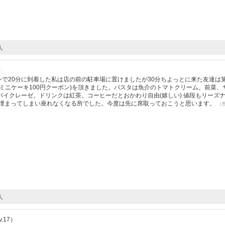
人
）
プンで20分に到着した私は店の前の駐車場に置けましたが30分ちよっとに来た友達は
ミニケーキ100円クーポン)を頂きました。パスタは魚介のトマトクリーム。前菜、
イクレーゼ。ドリンクは紅茶。コーヒーだとおかわり自由(嬉しい) 値段もリーズ
が埋まってしまい座れなくなる所でした。今度は先に席取っておこうと思います。
（
人
.17）