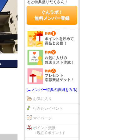
ると特典盛りだくさん！
ぐんラボ！
無料メンバー登録
る
[→メンバー特典の詳細をみる]
お気に入り
行きたいイベント
マイページ
ポイント交換
（現在 0ポイント）