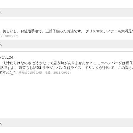
人
、美しいし、お値段手頃で、三拍子揃ったお店です。 クリスマスディナーも大満足
2018/08/17）
人
/Lv.24）
、肉汁だらけなのも どうかなって思う時がありませんか？ ここのハンバーグは程
感ですよ。 前菜もお洒落❗️ サラダ、パン又はライス、ドリンクが 付いて、この旨
ですね^_^
（投稿:2018/06/05 掲載：2018/06/05）
人