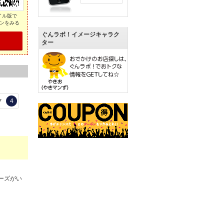
イル版で
ンをみる
ぐんラボ！イメージキャラク
ター
ク
4
ーズがい