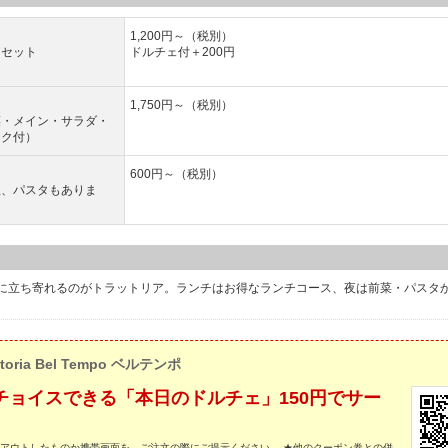
1,200円～（税別）
キセット
ドルチェ付＋200円
1,750円～（税別）
菜・メイン・サラダ・
ンク付）
600円～（税別）
理、パスタもありま
に立ち寄れるのがトラットリア。ランチはお得なランチコース、夜は前菜・パスタ
。
ttoria Bel Tempo ベルテンポ
チョイスできる「本日のドルチェ」150円でサー
トアウトしたものか携帯画面を、ご注文の際にご提示ください。 ★他のクーポン券との併