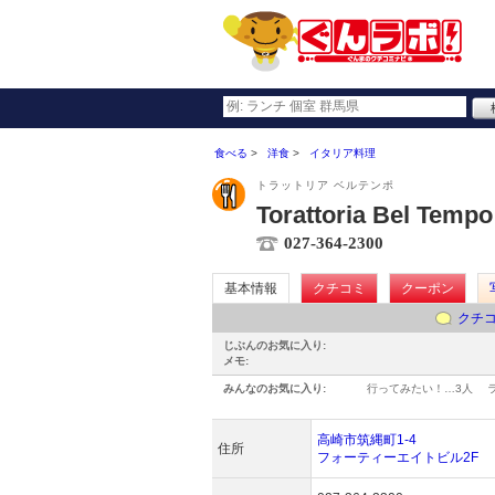
食べる
洋食
イタリア料理
トラットリア ベルテンポ
Torattoria Bel T
027-364-2300
基本情報
クチコミ
クーポン
クチ
じぶんのお気に入り:
メモ:
みんなのお気に入り:
行ってみたい！…
3人
高崎市筑縄町1-4
住所
フォーティーエイトビル2F