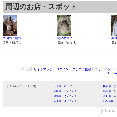
周辺のお店・スポット
後閑の五輪塔
関の磨崖仏
梨
名所・観光地
名所・観光地
名
ホーム
サイトマップ
ログイン
クチコミ投稿
プライバシーポ
Goog
全国のクチコミナビ(R)
・栃木県「栃ナビ！」
・熊本県「ひ
・福島県「ふくラボ！」
・新潟県「な
・群馬県「ぐんラボ！」
・香川県「さ
・石川県「金沢ラボ！」
・鹿児島県「
(C)Asahi kika