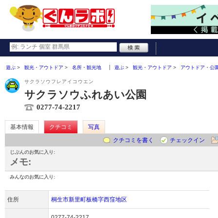
遊ぶ
観光・アウトドア
名所・観光地
遊ぶ
観光・アウトドア
アウトドア・公
サクラソウフレアイコウエン
サクラソウふれあい公園
0277-74-2217
基本情報
クチコミ
写真
クチコミを書く
チェックイン
じぶんのお気に入り:
メモ:
みんなのお気に入り:
住所
桐生市新里町板橋字西窪地区
0277-74-2217