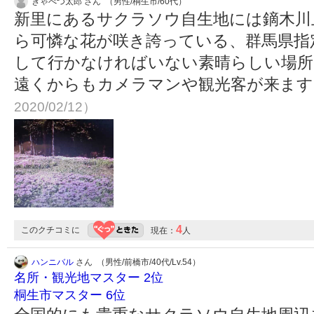
きゃべつ太郎 さん （男性/桐生市/60代）
新里にあるサクラソウ自生地には鏑木川
ら可憐な花が咲き誇っている、群馬県指
して行かなければいない素晴らしい場所
遠くからもカメラマンや観光客が来ま
2020/02/12）
4
このクチコミに
現在：
人
ハンニバル
さん （男性/前橋市/40代/Lv.54）
名所・観光地マスター 2位
桐生市マスター 6位