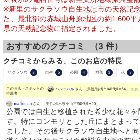
※新里のサクラソウ自生地は市の天然記
た、最北部の赤城山舟原地区の約1,600
県の天然記念物に指定されました。
おすすめのクチコミ （
3
件）
クチコミからみる、このお店の特長
サクラソウ
自生
公園
群落
花
8
5
4
3
3
このお店・スポットの
ハンニバル
さん （男性/前橋市/40代/Lv.54）
(投稿：
推薦者
maffinman
さん （男性/栃木県小山市/50代/Lv.20）
公園では自生と移植された希少な花々を
す。特にコンモリとした丘にまとまっ
ました。その後サクラソウ自生地へと向