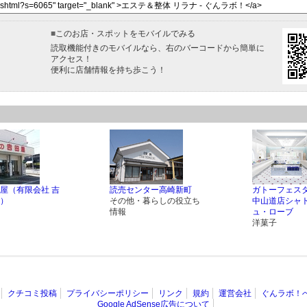
■
このお店・スポットをモバイルでみる
読取機能付きのモバイルなら、右のバーコードから簡単に
アクセス！
便利に店舗情報を持ち歩こう！
屋（有限会社 吉
読売センター高崎新町
ガトーフェスタ
）
その他・暮らしの役立ち
中山道店シャ
情報
ュ・ローブ
洋菓子
クチコミ投稿
プライバシーポリシー
リンク
規約
運営会社
ぐんラボ！
Google AdSense広告について