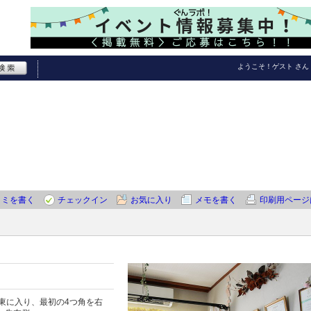
ようこそ！
ゲスト
さん
コミを書く
チェックイン
お気に入り
メモを書く
印刷用ページ
東に入り、最初の4つ角を右