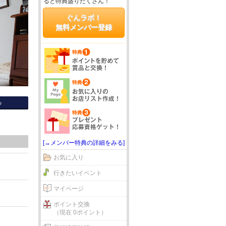
ると特典盛りだくさん！
ぐんラボ！
無料メンバー登録
る
[→メンバー特典の詳細をみる]
お気に入り
行きたいイベント
マイページ
ポイント交換
（現在 0ポイント）