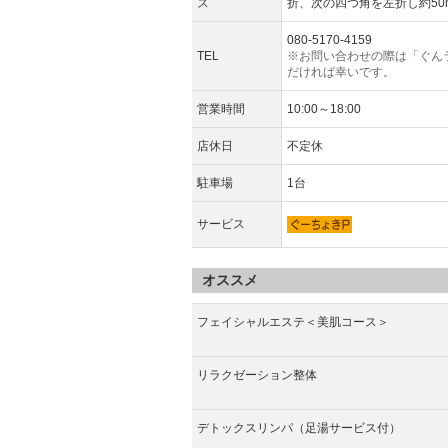
ス
折、次の四つ角を左折し約50
080-5170-4159
TEL
※お問い合わせの際は「ぐん
だければ幸いです。
営業時間
10:00～18:00
店休日
不定休
駐車場
1台
サービス
オススメ
フェイシャルエステ＜美肌コース＞
リラクゼーション整体
デトックスリンパ（足湯サービス付）