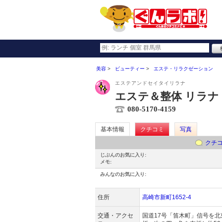
美容
ビューティー
エステ・リラクゼーション
エステアンドセイタイリラナ
エステ＆整体 リラナ
080-5170-4159
基本情報
クチコミ
写真
クチ
じぶんのお気に入り:
メモ:
みんなのお気に入り:
住所
高崎市新町1652-4
交通・アクセ
国道17号「笛木町」信号を北