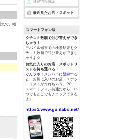
登録情報確認
最近見たお店・スポット
囲気で、幅
スマートフォン版
クチコミ数順で並び替えができ
ちゃう！
モバイル端末での検索結果もク
チコミ数順で並び替えができち
ゃうよ☆
お気に入りのお店・スポットリ
ストを持ち運べる！
ぐんラボ！メンバーに登録
する
と、お気に入りのお店・スポッ
トリストが作れちゃう。PC・
スマートフォン共通だから、い
つでもどこでもチェックできる
よ♪
https://www.gunlabo.net/