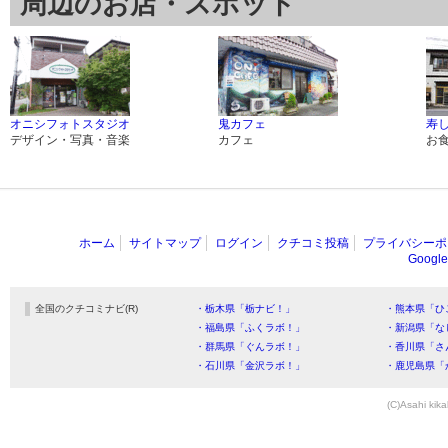
周辺のお店・スポット
オニシフォトスタジオ
鬼カフェ
寿
デザイン・写真・音楽
カフェ
お
ホーム
サイトマップ
ログイン
クチコミ投稿
プライバシーポ
Goog
全国のクチコミナビ(R)
・栃木県「栃ナビ！」
・熊本県「ひ
・福島県「ふくラボ！」
・新潟県「な
・群馬県「ぐんラボ！」
・香川県「さ
・石川県「金沢ラボ！」
・鹿児島県「
(C)Asahi kika