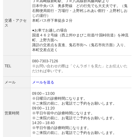
ＪＲ高崎線新町駅、ＪＲ八高線群馬藤岡駅より
日本中央バス 奥多野線 どの行先でも大丈夫です。（鬼
石郵便局前行・万場行・上野村ふれあい館行・上野村しお
じの湯行）
交通・アクセ
本町バス停下車徒歩２分
ス
●お車でお越しの場合
国道４６２号線（西上州やまびこ街道/十国峠街道）を神流
町、上野方面へ
諏訪の交差点を直進、鬼石市街へ（鬼石市街方面）入り、
本町交差点近く
080-7303-7126
TEL
※お問い合わせの際は「ぐんラボ！を見た」とお伝えいた
だければ幸いです。
メール
メールを送る
09:00～13:00
※日曜日の診療時間になります。
※ご来院の前に、お電話でご予約をお願いします。
09:00～11:20
営業時間
※平日午前中の診療時間になります。
※ご来院の前に、お電話でご予約をお願いします。
14:20～18:40
※平日午後の診療時間になります。
※ご来院の前に、お電話でご予約をお願いします。