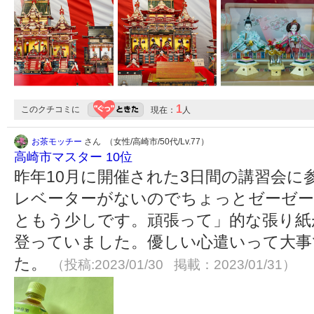
1
このクチコミに
現在：
人
お茶モッチー
さん （女性/高崎市/50代/Lv.77）
高崎市マスター 10位
昨年10月に開催された3日間の講習会に
レベーターがないのでちょっとゼーゼー
ともう少しです。頑張って」的な張り紙
登っていました。優しい心遣いって大事
た。
（投稿:2023/01/30 掲載：2023/01/31）