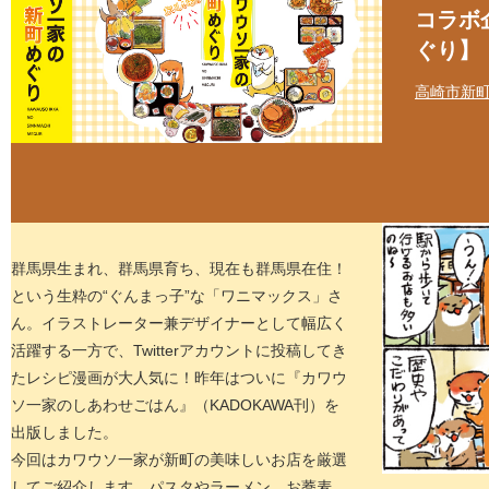
コラボ
ぐり】
高崎市新
群馬県生まれ、群馬県育ち、現在も群馬県在住！
という生粋の“ぐんまっ子”な「ワニマックス」さ
ん。イラストレーター兼デザイナーとして幅広く
活躍する一方で、Twitterアカウントに投稿してき
たレシピ漫画が大人気に！昨年はついに『カワウ
ソ一家のしあわせごはん』（KADOKAWA刊）を
出版しました。
今回はカワウソ一家が新町の美味しいお店を厳選
してご紹介します。パスタやラーメン、お蕎麦、