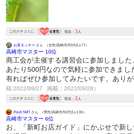
3
このクチコミに
現在：
人
お茶モッチー
さん （女性/高崎市/50代/Lv.77）
高崎市マスター 10位
商工会が主催する講習会に参加しました。
あたり500円なので気軽に参加できま
有ればぜひ参加してみたいです。あり
稿:2022/09/27 掲載：2022/09/28）
2
このクチコミに
現在：
人
Pooh 5MT
さん （男性/高崎市/50代/Lv.130）
高崎市マスター 6位
お、「新町お店ガイド」にかぶせで新し