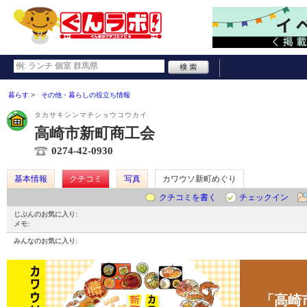
暮らす
その他・暮らしの役立ち情報
タカサキシンマチショウコウカイ
高崎市新町商工会
0274-42-0930
基本情報
クチコミ
写真
カワウソ新町めぐり
クチコミを書く
チェックイン
じぶんのお気に入り:
メモ:
みんなのお気に入り:
「高崎