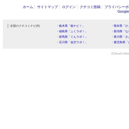
ホーム
サイトマップ
ログイン
クチコミ投稿
プライバシーポ
Goog
全国のクチコミナビ(R)
・栃木県「栃ナビ！」
・熊本県「ひ
・福島県「ふくラボ！」
・新潟県「な
・群馬県「ぐんラボ！」
・香川県「さ
・石川県「金沢ラボ！」
・鹿児島県「
(C)Asahi kika