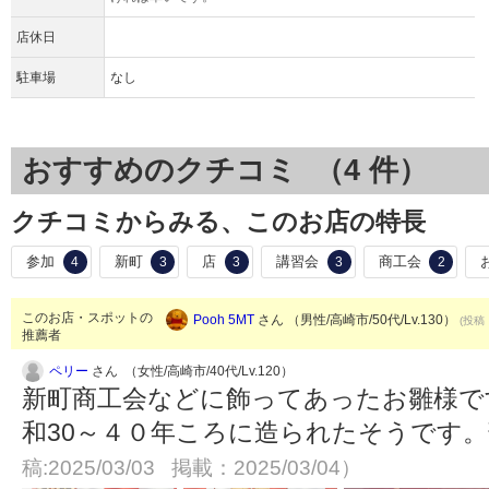
店休日
駐車場
なし
おすすめのクチコミ （
4
件）
クチコミからみる、このお店の特長
参加
新町
店
講習会
商工会
4
3
3
3
2
このお店・スポットの
Pooh 5MT
さん （男性/高崎市/50代/Lv.130）
(投稿：
推薦者
ペリー
さん （女性/高崎市/40代/Lv.120）
新町商工会などに飾ってあったお雛様で
和30～４０年ころに造られたそうです
稿:2025/03/03 掲載：2025/03/04）