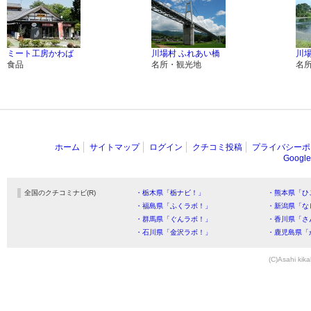
ミート工房かわば
川場村 ふれあい橋
川
食品
名所・観光地
名
ホーム
サイトマップ
ログイン
クチコミ投稿
プライバシーポ
Goog
全国のクチコミナビ(R)
・栃木県「栃ナビ！」
・熊本県「ひ
・福島県「ふくラボ！」
・新潟県「な
・群馬県「ぐんラボ！」
・香川県「さ
・石川県「金沢ラボ！」
・鹿児島県「
(C)Asahi kika