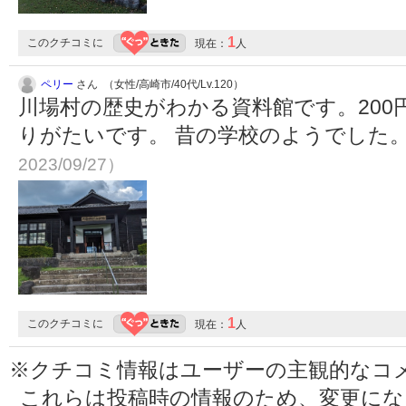
1
このクチコミに
現在：
人
ペリー
さん （女性/高崎市/40代/Lv.120）
川場村の歴史がわかる資料館です。200
りがたいです。 昔の学校のようでした
2023/09/27）
1
このクチコミに
現在：
人
※クチコミ情報はユーザーの主観的なコ
これらは投稿時の情報のため、変更に