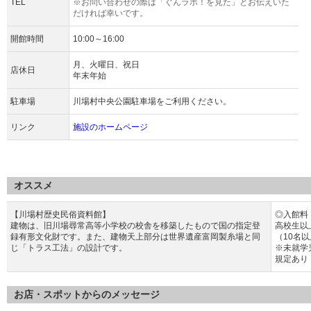
TEL
※お問い合わせの際は「ぐんラボ！を見た」とお伝えいた
だければ幸いです。
開館時間
10:00～16:00
月、火曜日、祝日
店休日
年末年始
駐車場
川場村中央公園駐車場をご利用ください。
リンク
施設のホームページ
オススメ
【川場村歴史民俗資料館】
◎入館料
建物は、旧川場尋常高等小学校の校舎を移築したもので国の指定登
高校生以
録有形文化財です。また、建物天上部分は世界遺産富岡製糸場と同
（10名
じ「トラス工法」の設計です。
※未就学
規定あり
お店・スポットからのメッセージ