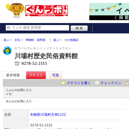
遊ぶ
文化
博物館・資料館
遊ぶ
その他施設
カワバムラレキシミンゾクシリョウカン
川場村歴史民俗資料館
0278-52-2115
基本情報
クチコミ
写真
クチコミを書く
チェックイン
じぶんのお気に入り:
メモ:
みんなのお気に入り:
住所
利根郡川場村天神1122
0278-52-2115