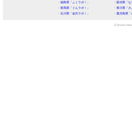
・福島県「ふくラボ！」
・新潟県「な
・群馬県「ぐんラボ！」
・香川県「さ
・石川県「金沢ラボ！」
・鹿児島県「
(C)Asahi kika