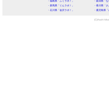
・福島県「ふくラボ！」
・新潟県「な
・群馬県「ぐんラボ！」
・香川県「さ
・石川県「金沢ラボ！」
・鹿児島県「
(C)Asahi kika