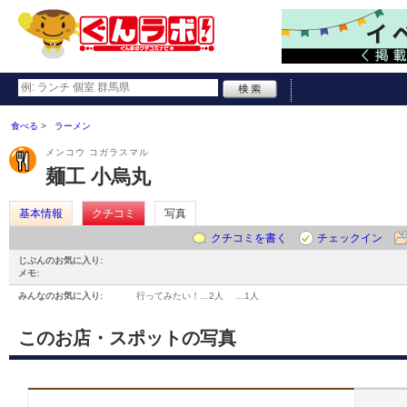
食べる
ラーメン
メンコウ コガラスマル
麺工 小烏丸
基本情報
クチコミ
写真
クチコミを書く
チェックイン
じぶんのお気に入り:
メモ:
みんなのお気に入り:
行ってみたい！…
2人
…
1人
このお店・スポットの写真