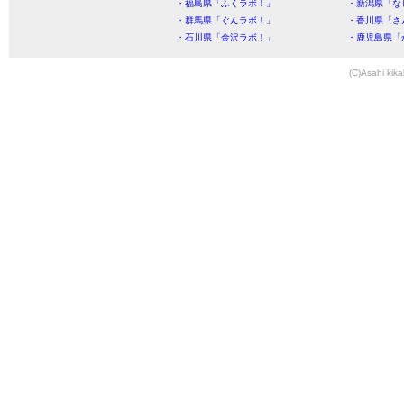
・福島県「ふくラボ！」
・新潟県「な
・群馬県「ぐんラボ！」
・香川県「さ
・石川県「金沢ラボ！」
・鹿児島県「
(C)Asahi kika