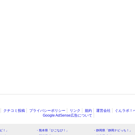
クチコミ投稿
プライバシーポリシー
リンク
規約
運営会社
ぐんラボ！
Google AdSense広告について
ビ！」
・熊本県「ひごなび！」
・静岡県「静岡ナビっち！」