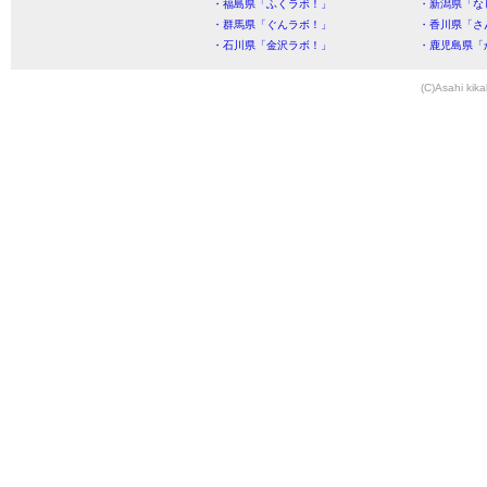
・福島県「ふくラボ！」
・新潟県「な
・群馬県「ぐんラボ！」
・香川県「さ
・石川県「金沢ラボ！」
・鹿児島県「
(C)Asahi kika