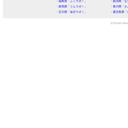
・福島県「ふくラボ！」
・新潟県「な
・群馬県「ぐんラボ！」
・香川県「さ
・石川県「金沢ラボ！」
・鹿児島県「
(C)Asahi kika