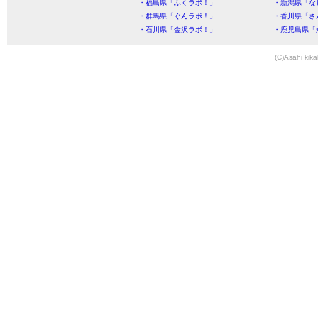
・福島県「ふくラボ！」
・新潟県「な
・群馬県「ぐんラボ！」
・香川県「さ
・石川県「金沢ラボ！」
・鹿児島県「
(C)Asahi kika